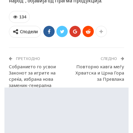
народ“, објавија од Прагма продукција.
134
Сподели
ПРЕТХОДНО
СЛЕДНО
Собранието го усвои
Повторно кавга меѓу
Законот за игрите на
Хрватска и Црна Гора
среќа, избрана нова
за Превлака
заменик-генерална
секретарка