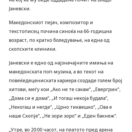
Јаневски.
Македонскиот пејач, композитор и
текстописец почина синоќа на 66-годишна
возраст, по кратко боледување, на една од
скопските клиники.
Јаневски е едно од најзначајните имиња на
македонската поп-музика, а во текот на
повеќедецениската кариера создаде голем број
хитови, меѓу кои „Ако не те сакам“, „Евергрин“,
„Дома си е дома“, „И тогаш некоја будала“,
„Некогаш и негде“, „Црно тиквешко“, „Ова е
наше Скопје“, „Не зори зоро“ и „Еден бакнеж“.
„Утре, во 20:00 часот, на платото пред арена