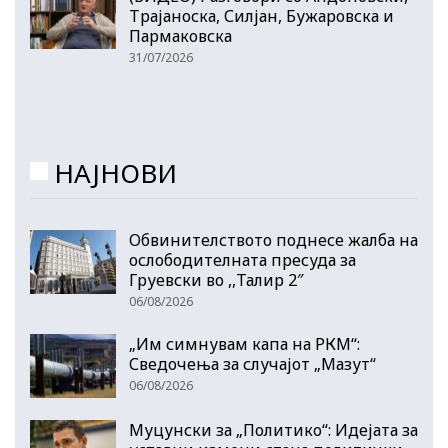
Трајаноска, Силјан, Бужаровска и
Пармаковска
31/07/2026
НАЈНОВИ
Обвинителството поднесе жалба на
ослободителната пресуда за
Груевски во ,,Талир 2″
06/08/2026
„Им симнувам капа на РКМ“:
Сведочења за случајот „Мазут“
06/08/2026
Муцунски за „Политико“: Идејата за