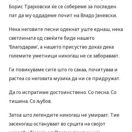
Борис Трајковски ќе се собереме за последен
пат да му оддадеме почит на Владо Јаневски.
Нека неговите песни одекнат уште еднаш, нека
светлината од свеќите биде нашето
‘благодарам’, а нашето присуство доказ дека
големите уметници никогаш не се забораваат.
Ги повикуваме сите што го сакаа, почитуваа и
растеа со неговата музика да ни се придружат.
Да го испратиме достоинствено. Со песна. Со
тишина. Со љубов.
Затоа што легендите никогаш не умираат. Тие
засекогаш остануваат во срцата на својот