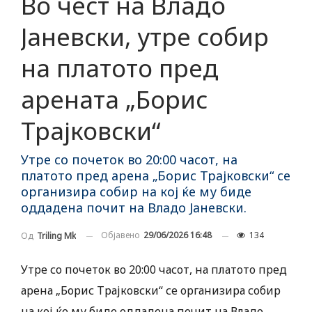
Во чест на Владо
Јаневски, утре собир
на платото пред
арената „Борис
Трајковски“
Утре со почеток во 20:00 часот, на
платото пред арена „Борис Трајковски“ се
организира собир на кој ќе му биде
оддадена почит на Владо Јаневски.
Објавено
29/06/2026 16:48
134
Од
Triling Mk
Утре со почеток во 20:00 часот, на платото пред
арена „Борис Трајковски“ се организира собир
на кој ќе му биде оддадена почит на Владо