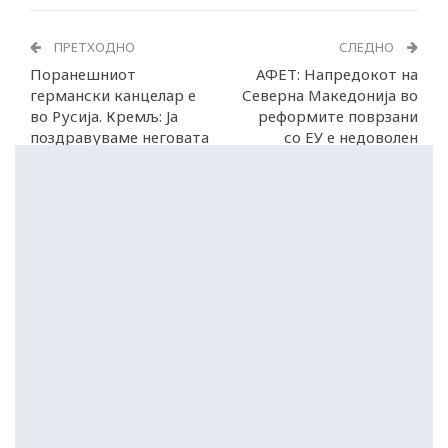
ПРЕТХОДНО
СЛЕДНО
Поранешниот
АФЕТ: Напредокот на
германски канцелар е
Северна Македонија во
во Русија. Кремљ: Ја
реформите поврзани
поздравуваме неговата
со ЕУ е недоволен
посета