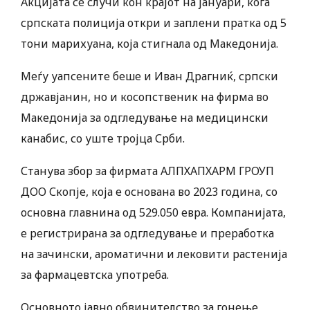
Акцијата се случи кон крајот на јануари, кога
српската полиција откри и заплени пратка од 5
тони марихуана, која стигнала од Македонија.
Меѓу уапсените беше и Иван Драгниќ, српски
државјанин, но и косопственик на фирма во
Македонија за одгледување на медицински
канабис, со уште тројца Срби.
Станува збор за фирмата АЛПХАПХАРМ ГРОУП
ДОО Скопје, која е основана во 2023 година, со
основна главнина од 529.050 евра. Компанијата,
е регистрирана за одгледување и преработка
на зачински, ароматични и лековити растенија
за фармацевтска употреба.
Основното јавно обвинителство за гонење