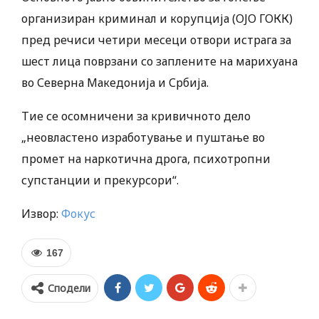
организиран криминал и корупција (ОЈО ГОКК)
пред речиси четири месеци отвори истрага за
шест лица поврзани со заплените на марихуана
во Северна Македонија и Србија.
Тие се осомничени за кривичното дело
„неовластено изработување и пуштање во
промет на наркотична дрога, психотропни
супстанции и прекурсори“.
Извор:
Фокус
167
Сподели