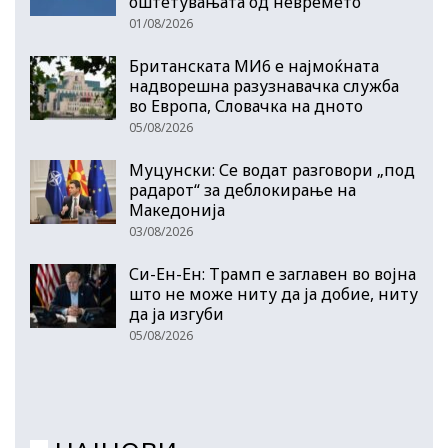
оштетувањата од невремето
01/08/2026
Британската МИ6 е најмоќната
надворешна разузнавачка служба
во Европа, Словачка на дното
05/08/2026
Муцунски: Се водат разговори „под
радарот“ за деблокирање на
Македонија
03/08/2026
Си-Ен-Ен: Трамп е заглавен во војна
што не може ниту да ја добие, ниту
да ја изгуби
05/08/2026