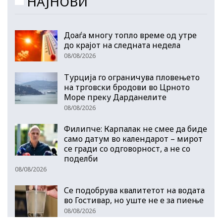
НАЈНОВИ
Доаѓа многу топло време од утре
до крајот на следната недела
08/08/2026
Турција го ограничува пловењето
на трговски бродови во Црното
Море преку Дарданелите
08/08/2026
Филипче: Карпалак не смее да биде
само датум во календарот – мирот
се гради со одговорност, а не со
поделби
08/08/2026
Се подобрува квалитетот на водата
во Гостивар, но уште не е за пиење
08/08/2026