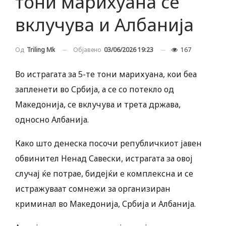
тони марихуана се
вклучува и Албанија
Објавено
03/06/2026 19:23
167
Од
Triling Mk
Во истрагата за 5-те тони марихуана, кои беа
запленети во Србија, а се со потекло од
Македонија, се вклучува и трета држава,
односно Албанија.
Како што денеска посочи републичкиот јавен
обвинител Ненад Савески, истрагата за овој
случај ќе потрае, бидејќи е комплексна и се
истражуваат сомнежи за организиран
криминал во Македонија, Србија и Албанија.