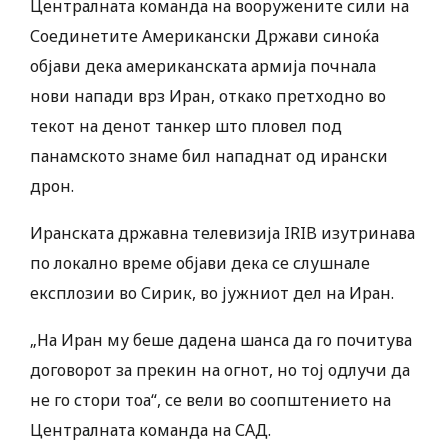
Централната команда на вооружените сили на
Соединетите Американски Држави синоќа
објави дека американската армија почнала
нови напади врз Иран, откако претходно во
текот на денот танкер што пловел под
панамското знаме бил нападнат од ирански
дрон.
Иранската државна телевизија IRIB изутринава
по локално време објави дека се слушнале
експлозии во Сирик, во јужниот дел на Иран.
„На Иран му беше дадена шанса да го почитува
договорот за прекин на огнот, но тој одлучи да
не го стори тоа“, се вели во соопштението на
Централната команда на САД.