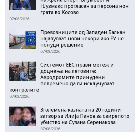
Њузмакс прогласен за персона нон
грата во Косово
07/08/2026
Превозниците од Западен Балкан
најавуваат нови чекори ако ЕУ не
понуди решение
07/08/2026
Системот ЕЕС прави метеж и
доцнења на летовите:
Аеродромите принудени
повремено да ги исклучуваат
контролите
07/08/2026
Зголемена казната на 20 години
затвор за Илија Панов за свирепото
убиство на Сузана Серенакова
07/08/2026