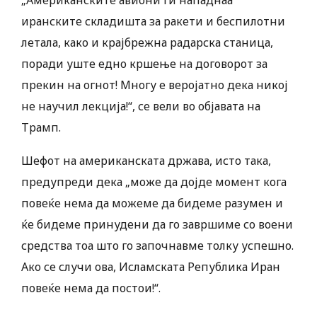
„Американските авиони ги нападнаа
иранските складишта за ракети и беспилотни
летала, како и крајбрежна радарска станица,
поради уште едно кршење на договорот за
прекин на огнот! Многу е веројатно дека никој
не научил лекција!“, се вели во објавата на
Трамп.
Шефот на американската држава, исто така,
предупреди дека „може да дојде момент кога
повеќе нема да можеме да бидеме разумен и
ќе бидеме принудени да го завршиме со воени
средства тоа што го започнавме толку успешно.
Ако се случи ова, Исламската Република Иран
повеќе нема да постои!“.