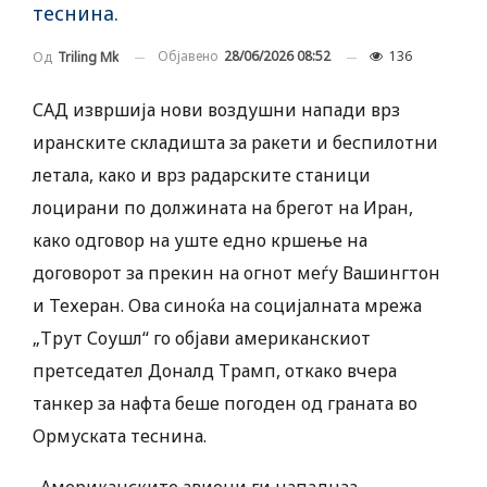
теснина.
Објавено
28/06/2026 08:52
136
Од
Triling Mk
САД извршија нови воздушни напади врз
иранските складишта за ракети и беспилотни
летала, како и врз радарските станици
лоцирани по должината на брегот на Иран,
како одговор на уште едно кршење на
договорот за прекин на огнот меѓу Вашингтон
и Техеран. Ова синоќа на социјалната мрежа
„Трут Соушл“ го објави американскиот
претседател Доналд Трамп, откако вчера
танкер за нафта беше погоден од граната во
Ормуската теснина.