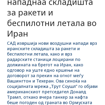
нападнаа складишта
за ракети и
беспилотни летала во
Иран
САД извршија нови воздушни напади врз
иранските складишта за ракети и
беспилотни летала, како и врз
радарските станици лоцирани по
должината на брегот на Иран, како
одговор на уште едно кршење на
договорот за прекин на огнот меѓу
Вашингтон и Техеран. Ова синоќа на
социјалната мрежа „Трут Соушл“ го објави
американскиот претседател Доналд
Трамп, откако вчера танкер за нафта
беше погоден од граната во Ормуската