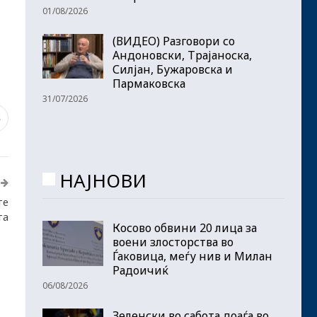
01/08/2026
(ВИДЕО) Разговори со
Андоновски, Трајаноска,
Силјан, Бужаровска и
Пармаковска
31/07/2026
8
НАЈНОВИ
те
та
Косово обвини 20 лица за
воени злосторства во
Ѓаковица, меѓу нив и Милан
Радоичиќ
06/08/2026
Зеленски во сабота доаѓа во