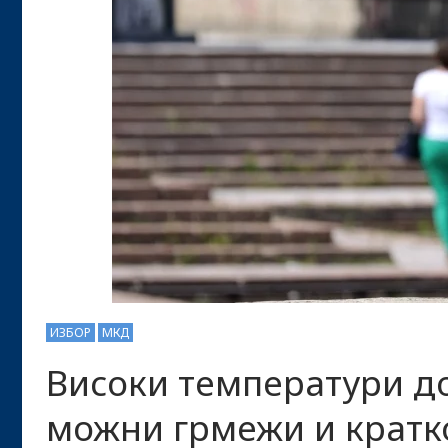
ИЗБОР
МКД
Високи температури до
можни грмежи и кратк