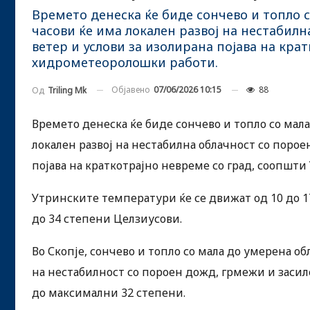
Времето денеска ќе биде сончево и топло 
часови ќе има локален развој на нестабилн
ветер и услови за изолирана појава на кра
хидрометеоролошки работи.
Објавено
07/06/2026 10:15
88
Од
Triling Mk
Времето денеска ќе биде сончево и топло со мал
локален развој на нестабилна облачност со порое
појава на краткотрајно невреме со град, соопшт
Утринските температури ќе се движат од 10 до 1
до 34 степени Целзиусови.
Во Скопје, сончево и топло со мала до умерена о
на нестабилност со пороен дожд, грмежи и заси
до максимални 32 степени.