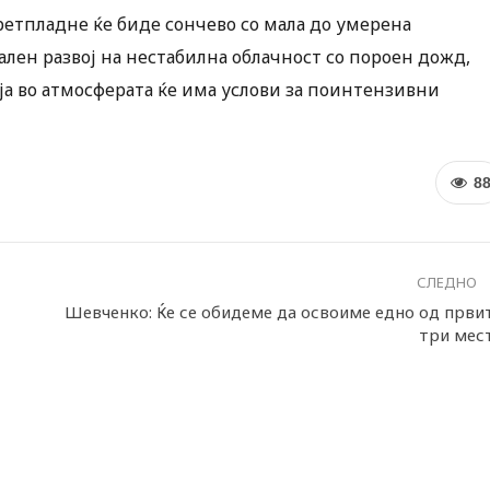
ретпладне ќе биде сончево со мала до умерена
ален развој на нестабилна облачност со пороен дожд,
ја во атмосферата ќе има услови за поинтензивни
8
СЛЕДНО
Шевченко: Ќе се обидеме да освоиме едно од први
три мес