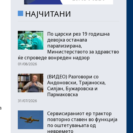
НАЈЧИТАНИ
По царски рез 19 годишна
девојка останала
парализирана,
Министерството за здравство
ќе спроведе вонреден надзор
01/08/2026
(ВИДЕО) Разговори со
Андоновски, Трајаноска,
Силјан, Бужаровска и
Пармаковска
31/07/2026
а
Сервисираниот ер трактор
повторно ставен во функција
по оштетувањата од
невремето