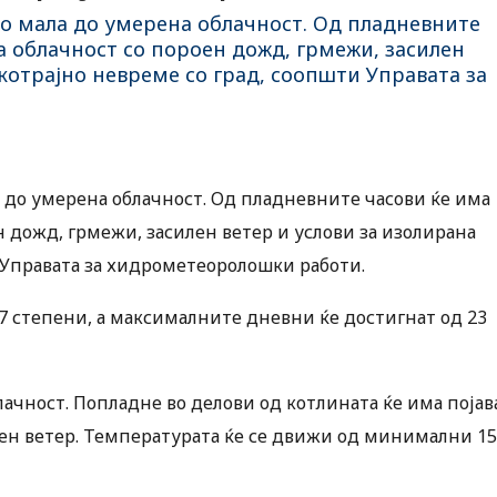
со мала до умерена облачност. Од пладневните
а облачност со пороен дожд, грмежи, засилен
ткотрајно невреме со град, соопшти Управата за
а до умерена облачност. Од пладневните часови ќе има
н дожд, грмежи, засилен ветер и услови за изолирана
и Управата за хидрометеоролошки работи.
7 степени, а максималните дневни ќе достигнат од 23
блачност. Попладне во делови од котлината ќе има појав
лен ветер. Температурата ќе се движи од минимални 15