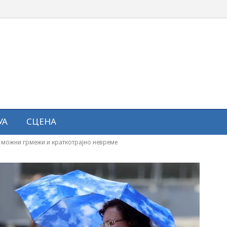
УА
СЦЕНА
е можни грмежи и краткотрајно невреме