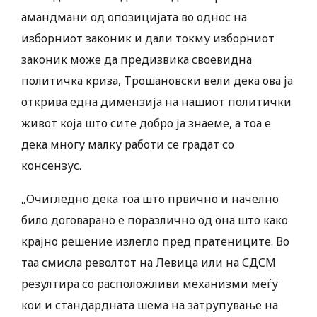
амандмани од опозицијата во однос на
изборниот законик и дали токму изборниот
законик може да предизвика своевидна
политичка криза, Трошановски вели дека ова ја
открива една димензија на нашиот политички
живот која што сите добро ја знаеме, а тоа е
дека многу малку работи се градат со
консензус.
„Очигледно дека тоа што првично и начелно
било договарано е поразлично од она што како
крајно решение излегло пред пратениците. Во
таа смисла револтот на Левица или на СДСМ
резултира со расположливи механизми меѓу
кои и стандардната шема на затрупување на