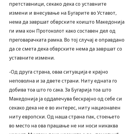
претставници, секако дека со уставните
измени и внесување на Бугарите во Уставот,
нема да завршат обврските коишто Македонија
ги има кон Протоколот како составен дел од
преговарачката рамка. Во тој случај е оправдано
да се смета дека обврските нема да завршат со
уставните измени.
-Од друга страна, оваа ситуација е крајно
неповолна и за двете страни. Ниту едната го
добива тоа што го сака. За Бугарија тоа што
Македонија ја оддалечува бескрајно од себе си
секако дека не е во интерес, ниту национален
ниту европски. Од наша страна пак, стоењето
во место на ова прашање не ни носи никаква