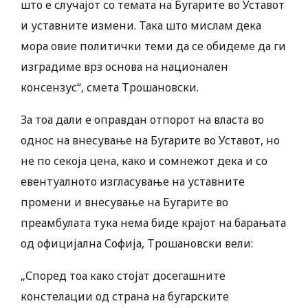
што е случајот со темата на Бугарите во Уставот
и уставните измени. Така што мислам дека
мора овие политички теми да се обидеме да ги
изградиме врз основа на национален
консензус“, смета Трошановски.
За тоа дали е оправдан отпорот на власта во
однос на внесување на Бугарите во Уставот, но
не по секоја цена, како и сомнежот дека и со
евентуалното изгласување на уставните
промени и внесување на Бугарите во
преамбулата тука нема биде крајот на барањата
од официјална Софија, Трошановски вели:
„Според тоа како стојат досегашните
констелации од страна на бугарските