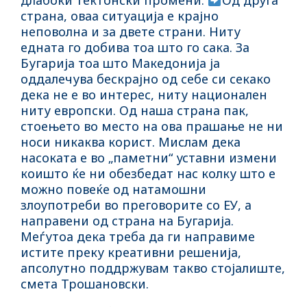
длабоки тектонски промени.
Од друга
страна, оваа ситуација е крајно
неповолна и за двете страни. Ниту
едната го добива тоа што го сака. За
Бугарија тоа што Македонија ја
оддалечува бескрајно од себе си секако
дека не е во интерес, ниту национален
ниту европски. Од наша страна пак,
стоењето во место на ова прашање не ни
носи никаква корист. Мислам дека
насоката е во „паметни“ уставни измени
коишто ќе ни обезбедат нас колку што е
можно повеќе од натамошни
злоупотреби во преговорите со ЕУ, а
направени од страна на Бугарија.
Меѓутоа дека треба да ги направиме
истите преку креативни решенија,
апсолутно поддржувам такво стојалиште,
смета Трошановски.