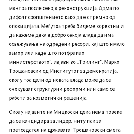
мантра после секоја реконструкција. Одма по
дифолт соопштението како да е спремно од
опозицијата. Меѓутоа треба бидеме коректни и
да кажеме дека е добро секоја влада да има
освежување на одредени ресори, кај што имало
замор или каде што потфрлило
министерството“, изјави во „Трилинг“, Марко
Трошановски од Институтот за демократија,
околу тоа дали од новата влада може да се
очекуваат структурни реформи или само се
работи за козметички решенија.
Околу најавите на Мицкоски дека нема повеќе
да се кандидира за лидер, ниту пак за
претседател на државата, Трошановски смета