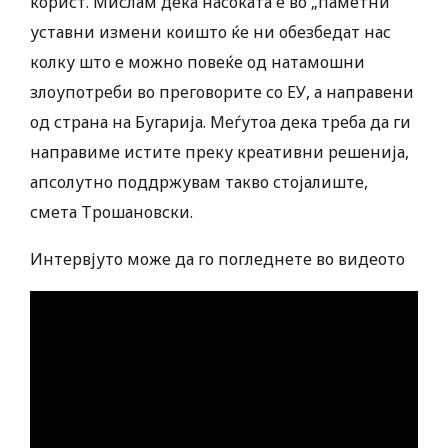
корист. Мислам дека насоката е во „паметни“
уставни измени коишто ќе ни обезбедат нас
колку што е можно повеќе од натамошни
злоупотреби во преговорите со ЕУ, а направени
од страна на Бугарија. Меѓутоа дека треба да ги
направиме истите преку креативни решенија,
апсолутно поддржувам такво стојалиште,
смета Трошановски.
Интервјуто може да го погледнете во видеото