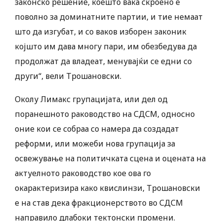
законско решение, коешто вака скроено е
поволно за доминатните партии, и тие немаат
што да изгубат, и со ваков изборен законик
којшто им дава многу пари, им обезбедува да
продолжат да владеат, менувајќи се едни со
други“, вели Трошановски.
Околу Лимакс групацијата, или дел од
поранешното раководство на СДСМ, односно
оние кои се собраа со намера да создадат
реформи, или можеби нова групација за
освежување на политичката сцена и оцената на
актуелното раководство кое ова го
окарактеризира како квислинзи, Трошановски
е на став дека фракционерството во СДСМ
направило длабоки тектонски промени.