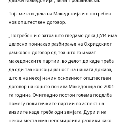
движи Македонија“, вели Трошановски.
Тој смета и дека на Македонија и е потребен
нов општествен договор.
„Потребен и е затоа што гледаме дека ДУИ има
целосно поинакво разбирање на Охридскиот
рамковен договор од тоа што го имаат
македонските партии, во делот до каде треба
да оди таа консоцијалност на нашата држава,
што е на некој начин основниот општествен
договор на којшто почива Македонија по 2001-
та година. Очигледно постои голема поделба
помеѓу политичките партии во аспект на
визиите каде треба оди земјата. Дури и на
некои места има непомирливи разлики како