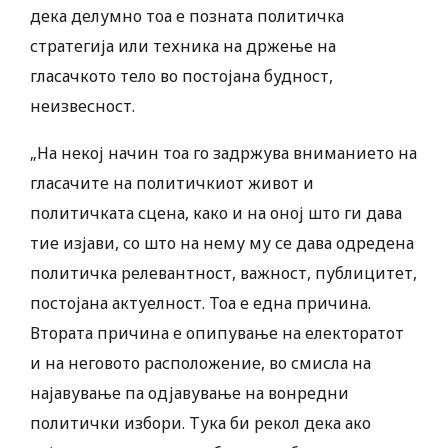
дека делумно тоа е позната политичка
стратегија или техника на држење на
гласачкото тело во постојана будност,
неизвесност.
„На некој начин тоа го задржува вниманието на
гласачите на политичкиот живот и
политичката сцена, како и на оној што ги дава
тие изјави, со што на нему му се дава одредена
политичка релевантност, важност, публицитет,
постојана актуелност. Тоа е една причина.
Втората причина е опипување на електоратот
и на неговото расположение, во смисла на
најавување па одјавување на вонредни
политички избори. Тука би рекол дека ако