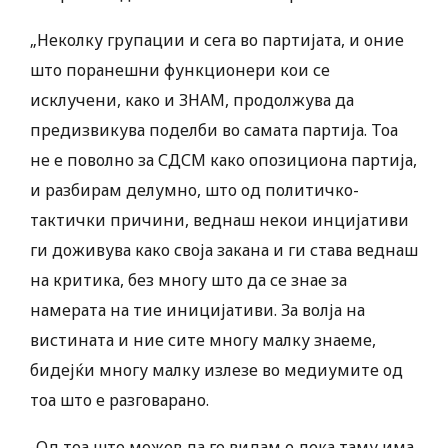
„Неколку групации и сега во партијата, и оние
што поранешни функционери кои се
исклучени, како и ЗНАМ, продолжува да
предизвикува поделби во самата партија. Тоа
не е поволно за СДСМ како опозициона партија,
и разбирам делумно, што од политичко-
тактички причини, веднаш некои инцијативи
ги доживува како своја закана и ги става веднаш
на критика, без многу што да се знае за
намерата на тие иницијативи. За волја на
вистината и ние сите многу малку знаеме,
бидејќи многу малку излезе во медиумите од
тоа што е разговарано.
-Од тоа што можев да го видам е дека таму има