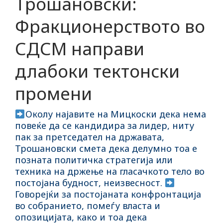
Трошановски:
Фракционерството во
СДСМ направи
длабоки тектонски
промени
Околу најавите на Мицкоски дека нема
повеќе да се кандидира за лидер, ниту
пак за претседател на државата,
Трошановски смета дека делумно тоа е
позната политичка стратегија или
техника на држење на гласачкото тело во
постојана будност, неизвесност.
Говорејќи за постојаната конфронтација
во собранието, помеѓу власта и
опозицијата, како и тоа дека