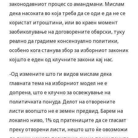
законодавниот процес со амандмани. Мислам
дека насоката во која треба да се оди е да не се
користат итроштини, или во краен момент
заобиколување на договорените обврски, туку
реално да градиме консензуално политики,
особено кога станува збор за изборниот законик
којшто е еден од клучните закони кај нас.
-Од измените што ги видов мислам дека
главната тема на изборниот модел не е
допрена, што е клучно за освежување на
политичката понуда. Делот на отворените
листи воопшто не е земен предвид. Барем на
локално ниво, 1% од пратениците да се гласаат
преку отворени листи, нешто што ќе овозможи