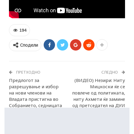
194
Сподели
ПРЕТХОДНО
СЛЕДНО
Предлогот за
(ВИДЕО) Незири: Ниту
разрешување и избор
Мицкоски ќе се
на нови членови на
повлече од политиката,
Владата пристигна во
ниту Ахмети ќе замине
Собранието, седницата
од претседател на ДУИ
закажана за 13 јули