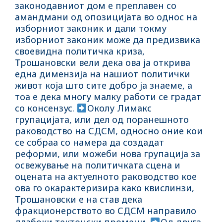
законодавниот дом е преплавен со
амандмани од опозицијата во однос на
изборниот законик и дали токму
изборниот законик може да предизвика
своевидна политичка криза,
Трошановски вели дека ова ја открива
една димензија на нашиот политички
живот која што сите добро ја знаеме, а
тоа е дека многу малку работи се градат
со консензус.
Околу Лимакс
групацијата, или дел од поранешното
раководство на СДСМ, односно оние кои
се собраа со намера да создадат
реформи, или можеби нова групација за
освежување на политичката сцена и
оцената на актуелното раководство кое
ова го окарактеризира како квислинзи,
Трошановски е на став дека
фракционерството во СДСМ направило