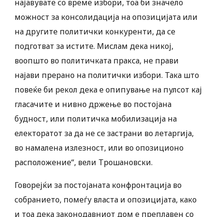
најавувате со време избори, тоа би значело
можност за консолидација на опозицијата или
на другите политички конкуренти, да се
подготват за истите. Мислам дека никој,
воопшто во политичката пракса, не прави
најави прерано на политички избори. Така што
повеќе би рекол дека е опипување на пулсот кај
гласачите и нивно држење во постојана
будност, или политичка мобилизација на
електоратот за да не се застрани во летаргија,
во намалена излезност, или во опозиционо
расположение“, вели Трошановски.
Говорејќи за постојаната конфронтација во
собранието, помеѓу власта и опозицијата, како
и тоа дека законодавниот дом е преплавен со