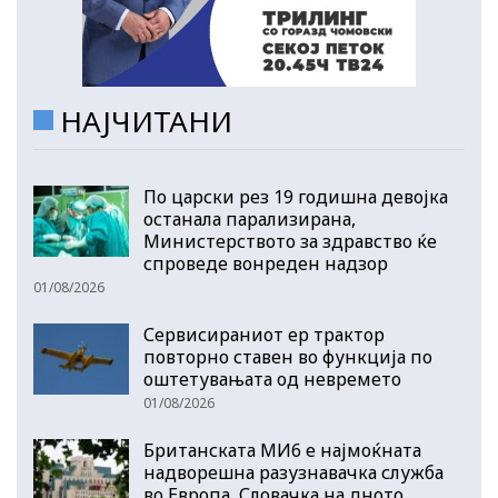
НАЈЧИТАНИ
По царски рез 19 годишна девојка
останала парализирана,
Министерството за здравство ќе
спроведе вонреден надзор
01/08/2026
Сервисираниот ер трактор
повторно ставен во функција по
оштетувањата од невремето
01/08/2026
Британската МИ6 е најмоќната
надворешна разузнавачка служба
во Европа, Словачка на дното