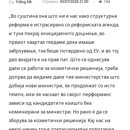
Објавено
03/07/2026 21:00
194
Од
Triling Mk
„Во суштина она што ни е нас како структурна
реформа е истрасирано со реформската агенда,
и тука покрај иницијалното доцнење, во
првиот квартал гледаме дека имаше
забрзување, тоа беше потврдено од ЕУ, и во тој
дел владата е на прав пат. Што се однесува
дали се работи за козметички решенија, треба
допрва да видиме дали тие министерства што
добија нови министри, ќе продолжат со исто
темпо, или ќе каскаат во својот перформанс
зависи од кандидатите коишто беа
номинирани за министри. Но рано е да се
зборува за козметички решенија. Кај нас на
некој начин тоа е традиционална политичка