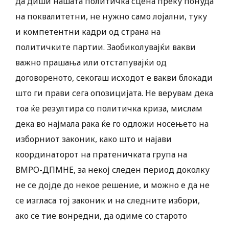
да диши нашата политичка сцена преку понуда
на поквалитетни, не нужно само лојални, туку
и компетентни кадри од страна на
политичките партии. Заобиколувајќи вакви
важно прашања или отстапувајќи од
договореното, секогаш исходот е вакви блокади
што ги прави сега опозицијата. Не верувам дека
тоа ќе резултира со политичка криза, мислам
дека во најмала рака ќе го одложи носењето на
изборниот законик, како што и најави
координаторот на пратеничката група на
ВМРО-ДПМНЕ, за некој следен период доколку
не се дојде до некое решение, и можно е да не
се изгласа тој законик и на следните избори,
ако се тие вонредни, да одиме со старото