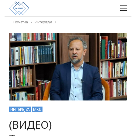
Почетна
Интервјуа
ИНТЕРВЈУА
МКД
(ВИДЕО)