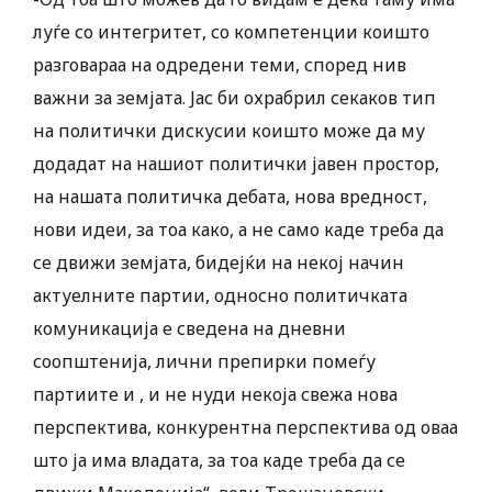
луѓе со интегритет, со компетенции коишто
разговараа на одредени теми, според нив
важни за земјата. Јас би охрабрил секаков тип
на политички дискусии коишто може да му
додадат на нашиот политички јавен простор,
на нашата политичка дебата, нова вредност,
нови идеи, за тоа како, а не само каде треба да
се движи земјата, бидејќи на некој начин
актуелните партии, односно политичката
комуникација е сведена на дневни
соопштенија, лични препирки помеѓу
партиите и , и не нуди некоја свежа нова
перспектива, конкурентна перспектива од оваа
што ја има владата, за тоа каде треба да се