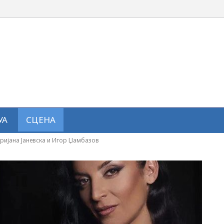
УА
СЦЕНА
дријана Јаневска и Игор Џамбазов