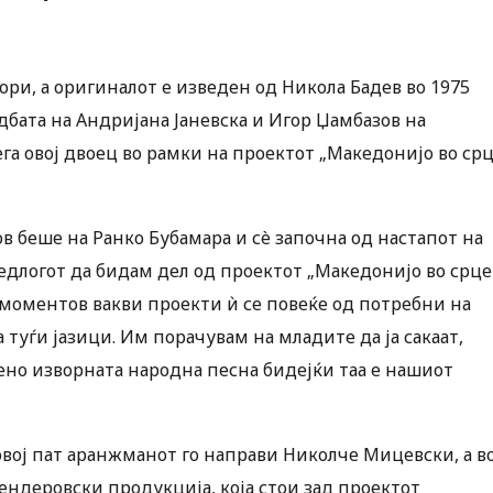
ри, а оригиналот е изведен од Никола Бадев во 1975
дбата на Андријана Јаневска и Игор Џамбазов на
ега овој двоец во рамки на проектот „Македонијо во ср
ов беше на Ранко Бубамара и сè започна од настапот на
редлогот да бидам дел од проектот „Македонијо во срце
о моментов вакви проекти ѝ се повеќе од потребни на
 туѓи јазици. Им порачувам на младите да ја сакаат,
ено изворната народна песна бидејќи таа е нашиот
 овој пат аранжманот го направи Николче Мицевски, а в
кендеровски продукција, која стои зад проектот