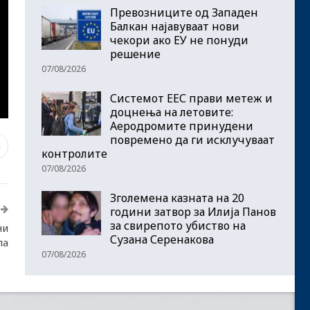
Превозниците од Западен
Балкан најавуваат нови
чекори ако ЕУ не понуди
решение
07/08/2026
Системот ЕЕС прави метеж и
доцнења на летовите:
Аеродромите принудени
повремено да ги исклучуваат
3
контролите
07/08/2026
Зголемена казната на 20
години затвор за Илија Панов
за свирепото убиство на
ни
Сузана Серенакова
ла
07/08/2026