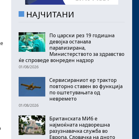
НАЈЧИТАНИ
По царски рез 19 годишна
девојка останала
це
парализирана,
Министерството за здравство
ќе спроведе вонреден надзор
01/08/2026
Сервисираниот ер трактор
повторно ставен во функција
по оштетувањата од
невремето
01/08/2026
Британската МИ6 е
најмоќната надворешна
о
разузнавачка служба во
Европа, Словачка на дното