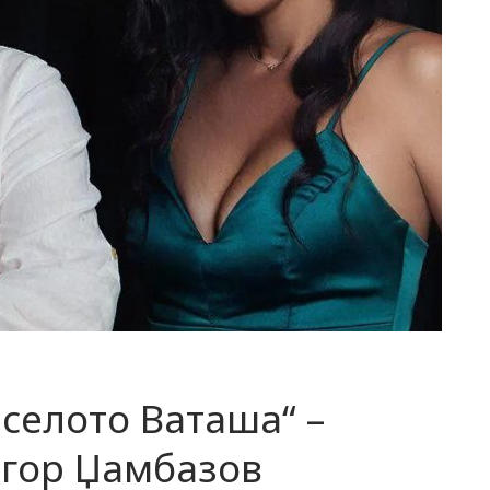
 селото Ваташа“ –
Игор Џамбазов