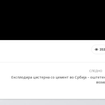
35
СЛЕДНО
Експлодира цистерна со цемент во Србија – оштете
вози