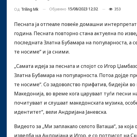
Објавено
15/08/2023 12:32
353
Од
Triling Mk
Песната ја отпеале повеќе домашни интерпретато
година. Песната повторно стана актуелна по изве
последната Златна Бубамара на популарноста, а с
те носиме“ и ја сними.
„Самата идеја за песната и спојот со Игор Џамбаз
Златна Бубамара на популарноста. Потоа дојде п
те носиме“. Со задоволство прифатив, бидејќи в
Македонија, во време кога царуваат туѓи песни на
почитуваат и слушаат македонската музика, особ
идентитет“, вели Андријана Јаневска.
Видеото за „Ми заплакало селото Ваташа“, за која
изведба на Андријана и Игор, е со потписот на С