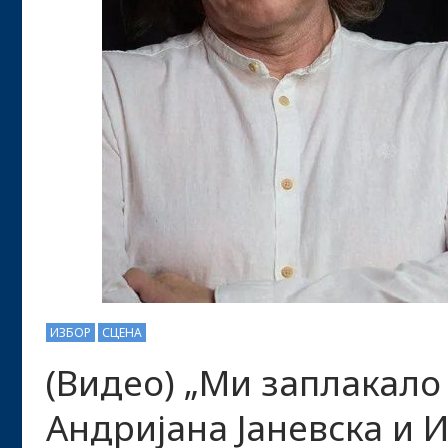
ИЗБОР
СЦЕНА
(Видео) „Ми заплакало
Андријана Јаневска и 