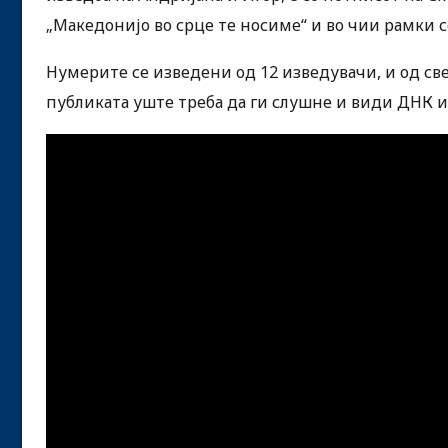
„Македонијо во срце те носиме“ и во чии рамки 
Нумерите се изведени од 12 изведувачи, и од све
публиката уште треба да ги слушне и види ДНК и