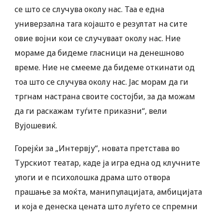
се што се случува околу нас. Таа е една
универзална тага којашто е резултат на сите
овие војни кои се случуваат околу нас. Ние
мораме да бидеме гласници на денешново
време. Ние не смееме да бидеме откинати од
тоа што се случува околу нас. Јас морам да ги
тргнам настрана своите состојби, за да можам
да ги раскажам туѓите приказни“, вели
Вујошевиќ.
Горејќи за „Интервју“, новата претстава во
Турскиот театар, каде ја игра една од клучните
улоги и е психолошка драма што отвора
прашање за моќта, манипулацијата, амбицијата
и која е денеска цената што луѓето се спремни