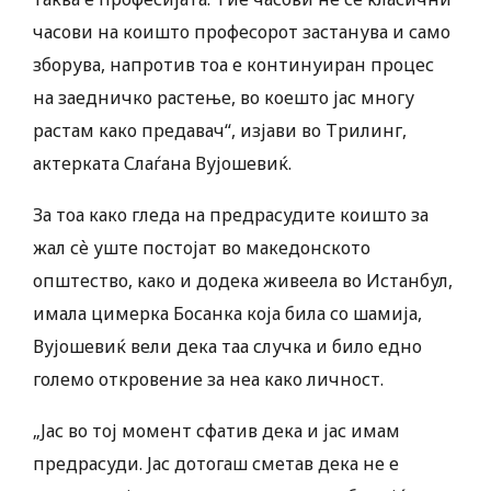
часови на коишто професорот застанува и само
зборува, напротив тоа е континуиран процес
на заедничко растење, во коешто јас многу
растам како предавач“, изјави во Трилинг,
актерката Слаѓана Вујошевиќ.
За тоа како гледа на предрасудите коишто за
жал сѐ уште постојат во македонското
општество, како и додека живеела во Истанбул,
имала цимерка Босанка која била со шамија,
Вујошевиќ вели дека таа случка и било едно
големо откровение за неа како личност.
„Јас во тој момент сфатив дека и јас имам
предрасуди. Јас дотогаш сметав дека не е