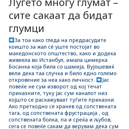
Луѓето многу глумат –
сите сакаат да бидат
глумци
За тоа како гледа на предрасудите
коишто за жал сѐ уште постојат во
македонското општество, како и додека
живеела во Истанбул, имала цимерка
Босанка која била со шамија, Вујошевиќ
вели дека таа случка и било едно големо
откровение за неа како личност.
Јас
повеќе не сум изворот од кој течат
приказните, туку јас сум каналот низ
којшто се раскажуваат туѓите приказни.
Ако претходно се хранев од сопствената
тага, од сопствената фрустрација , од
сопствената болка, па и среќа и љубов,
сега се повеќе сакам да верувам дека сум