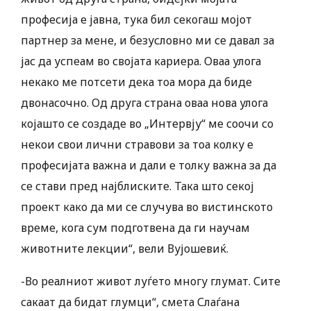
професија е јавна, тука бил секогаш мојот
партнер за мене, и безусловно ми се давал за
јас да успеам во својата кариера. Оваа улога
некако ме потсети дека тоа мора да биде
двонасочно. Од друга страна оваа нова улога
којашто се создаде во „Интервју“ ме соочи со
некои свои лични стравови за тоа колку е
професијата важна и дали е толку важна за да
се стави пред најблиските. Така што секој
проект како да ми се случува во вистинското
време, кога сум подготвена да ги научам
животните лекции“, вели Вујошевиќ.
-Во реалниот живот луѓето многу глумат. Сите
сакаат да бидат глумци“, смета Слаѓана