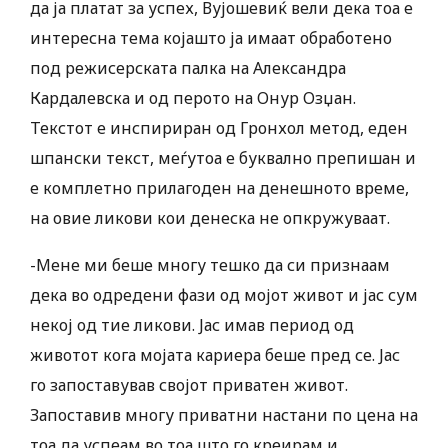
да ја платат за успех, Вујошевиќ вели дека тоа е
интересна тема којашто ја имаат обработено
под режисерската палка на Александра
Кардалевска и од перото на Онур Озџан.
Текстот е инспириран од Гронхол метод, еден
шпански текст, меѓутоа е буквално препишан и
е комплетно прилагоден на денешното време,
на овие ликови кои денеска не опкружуваат.
-Мене ми беше многу тешко да си признаам
дека во одредени фази од мојот живот и јас сум
некој од тие ликови. Јас имав период од
животот кога мојата кариера беше пред се. Јас
го запоставував својот приватен живот.
Запоставив многу приватни настани по цена на
тоа да успеам во тоа што го креирам и