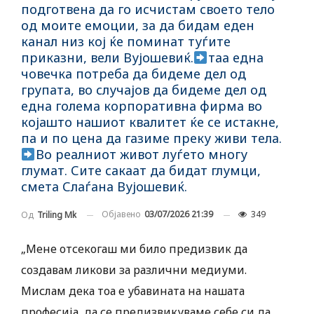
подготвена да го исчистам своето тело
од моите емоции, за да бидам еден
канал низ кој ќе поминат туѓите
приказни, вели Вујошевиќ.
таа една
човечка потреба да бидеме дел од
групата, во случајов да бидеме дел од
една голема корпоративна фирма во
којашто нашиот квалитет ќе се истакне,
па и по цена да газиме преку живи тела.
Во реалниот живот луѓето многу
глумат. Сите сакаат да бидат глумци,
смета Слаѓана Вујошевиќ.
Објавено
03/07/2026 21:39
349
Од
Triling Mk
„Мене отсекогаш ми било предизвик да
создавам ликови за различни медиуми.
Мислам дека тоа е убавината на нашата
професија, да се предизвикуваме себе си да