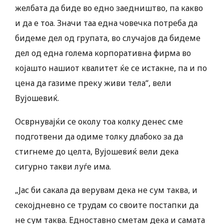
желбата да биде во едно заедништво, па какво
и да е тоа. Значи таа една човечка потреба да
бидеме дел од групата, во случајов да бидеме
дел од една голема корпоративна фирма во
којашто нашиот квалитет ќе се истакне, па и по
цена да газиме преку живи тела“, вели
Вујошевиќ.
Осврнувајќи се околу тоа колку денес сме
подготвени да одиме толку длабоко за да
стигнеме до целта, Вујошевиќ вели дека
сигурно такви луѓе има.
„Јас би сакала да верувам дека не сум таква, и
секојдневно се трудам со своите постапки да
не сум таква. Едноставно сметам дека и самата