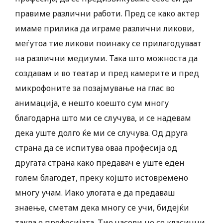
правиме различни работи. Пред се како актер
имаме прилика да играме различни ликови,
меѓутоа тие ликови поинаку се прилагодуваат
на различни медиуми. Така што можноста да
создавам и во театар и пред камерите и пред
микрофоните за позајмување на глас во
анимација, е нешто коешто сум многу
благодарна што ми се случува, и се надевам
дека уште долго ќе ми се случува. Од друга
страна да се испитува оваа професија од
другата страна како предавач е уште еден
голем благодет, преку којшто истовремено
многу учам. Иако улогата е да предаваш
знаење, сметам дека многу се учи, бидејќи
таква е професијата. Тие часови не се класични