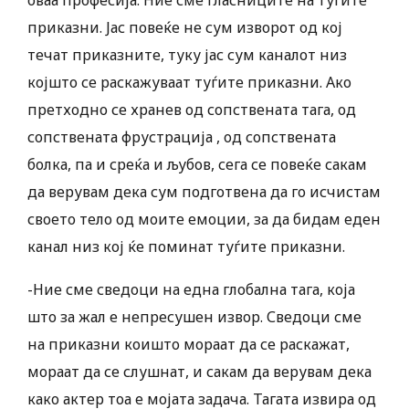
оваа професија. Ние сме гласниците на туѓите
приказни. Јас повеќе не сум изворот од кој
течат приказните, туку јас сум каналот низ
којшто се раскажуваат туѓите приказни. Ако
претходно се хранев од сопствената тага, од
сопствената фрустрација , од сопствената
болка, па и среќа и љубов, сега се повеќе сакам
да верувам дека сум подготвена да го исчистам
своето тело од моите емоции, за да бидам еден
канал низ кој ќе поминат туѓите приказни.
-Ние сме сведоци на една глобална тага, која
што за жал е непресушен извор. Сведоци сме
на приказни коишто мораат да се раскажат,
мораат да се слушнат, и сакам да верувам дека
како актер тоа е мојата задача. Тагата извира од