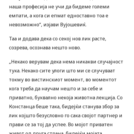
наша професија не учи да бидеме големи
емпати, а кога си епмат едноставно тоа е
невозможно“, изјави Вујошевиќ.
Таа и додава дека со секој нов лик расте,
созрева, осознава нешто ново.
„Некако верувам дека нема никакви случајност
тука. Некако сите улоги што ми се случуваат
токму во вистинскиот момент, во моментот
кога треба да научам нешто и за себе и
приватно, буквално некоја животна лекција. Со
Констанца беше така, бидејќи станува збор за
лик којшто безусловно го сака својот партнер и
прави се за тој да успее. Во мојот приватен
живот од друга страна, бидејќи мојата