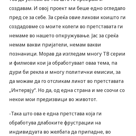
создавам. И овој проект ми беше едно огледало
пред се за себе. За среќа овие ликови коишто ги
создадовме со моите колеги во претставата ги
немаме во нашето опкружување. Јас за среќа
немам вакви пријатели, немам вакви
познаници. Морав да изгледам многу ТВ серии
и филмови кои ја обработуваат оваа тема, па
дури би рекла и многу политички емисии, за
да можам да го отсликам ликот во претставата
„Интервју“. Но да, од една страна и ме соочи со
некои мои предизвици во животот.
-Така што ова е една претстава која ги
обработува длабоките фрустрации на
индивидуата во желбата да припадне, во