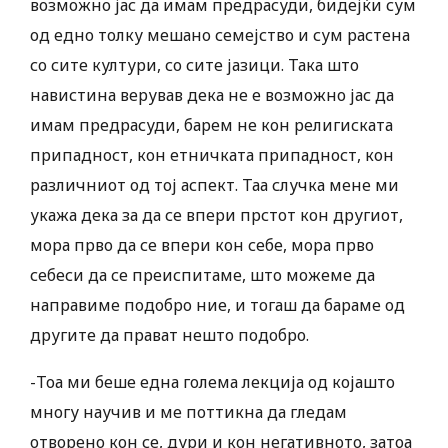
возможно јас да имам предрасуди, бидејќи сум
од едно толку мешано семејство и сум растена
со сите култури, со сите јазици. Така што
навистина верував дека не е возможно јас да
имам предрасуди, барем не кон религиската
припадност, кон етничката припадност, кон
различниот од тој аспект. Таа случка мене ми
укажа дека за да се впери прстот кон другиот,
мора прво да се впери кон себе, мора прво
себеси да се преиспитаме, што можеме да
направиме подобро ние, и тогаш да бараме од
другите да прават нешто подобро.
-Тоа ми беше една голема лекција од којашто
многу научив и ме поттикна да гледам
отворено кон се, дури и кон негативното, затоа