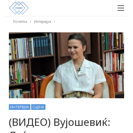
Почетна
Интервјуа
ИНТЕРВЈУА
СЦЕНА
(ВИДЕО) Вујошевиќ: