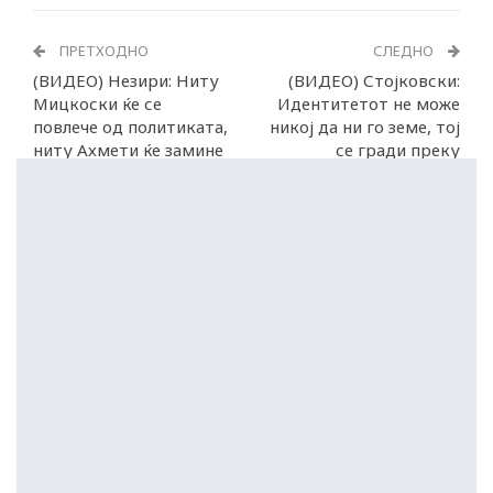
ПРЕТХОДНО
СЛЕДНО
(ВИДЕО) Незири: Ниту
(ВИДЕО) Стојковски:
Мицкоски ќе се
Идентитетот не може
повлече од политиката,
никој да ни го земе, тој
ниту Ахмети ќе замине
се гради преку
од претседател на ДУИ
културата