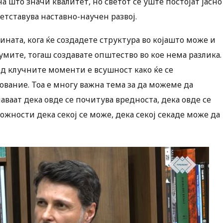
а што значи квалитет, но светот сѐ уште постојат јасно
тставува наставно-научен развој.
ината, кога ќе создадете структура во којашто може и
мите, тогаш создавате општество во кое нема разлика.
од клучните моменти е всушност како ќе се
вание. Тоа е многу важна тема за да можеме да
ваат дека овде се почитува вредноста, дека овде се
жности дека секој се може, дека секој секаде може да