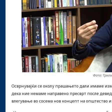
Фото: Трили
Осврнувајќи се околу прашањето дали имаме изме
дека ние немаме направено пресврт после девед
влегување во сосема нов концепт на општество и