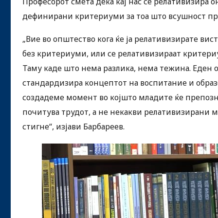
Професорот смета дека кај нас се релативизира он
дефинирани критериуми за тоа што всушност пре
„Вие во општество кога ќе ја релативизирате вист
без критериуми, или се релативизираат критериу
Таму каде што нема разлика, нема тежина. Еден 
стандардизира концептот на воспитание и образо
создадеме момент во којшто младите ќе препозна
почитува трудот, а не некакви релативизирани мо
стигне“, изјави Барбареев.