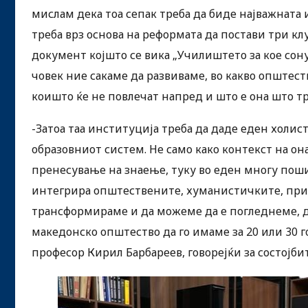
мислам дека тоа сепак треба да биде најважната 
треба врз основа на реформата да постави три к
документ којшто се вика „Училиштето за кое сону
човек ние сакаме да развиваме, во какво општес
коишто ќе не повлечат напред и што е она што тр
-Затоа таа институција треба да даде еден холи
образовниот систем. Не само како контекст на он
пренесување на знаење, туку во еден многу поши
интегрира општествените, хуманистичките, при
трансформираме и да можеме да е погледнеме, д
македонско општество да го имаме за 20 или 30 г
професор Кирил Барбареев, говорејќи за состојби