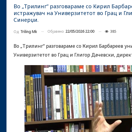
Во „Трилинг“ разговараме со Кирил Барба
истражувач на Универзитетот во Грац и Гл
Синерџи.
Објавено
22/05/2026 22:00
385
Од
Triling Mk
Во „Трилинг“ разговараме со Кирил Барбареев у
Универзитетот во Грац и Глигор Дачевски, дире