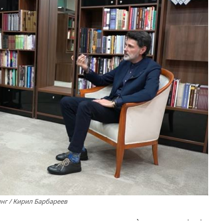
нг / Кирил Барбареев