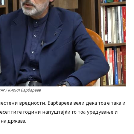
нг / Кирил Барбареев
стени вредности, Барбареев вели дека тоа е така и
есеттите години напуштајќи го тоа уредување и
 на држава.