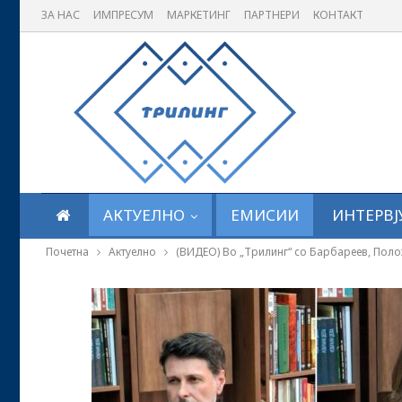
ЗА НАС
ИМПРЕСУМ
МАРКЕТИНГ
ПАРТНЕРИ
КОНТАКТ
АКТУЕЛНО
ЕМИСИИ
ИНТЕРВЈ
Почетна
Актуелно
(ВИДЕО) Во „Трилинг“ со Барбареев, Пол