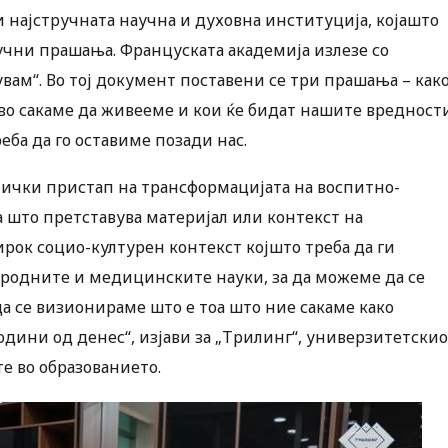
и најстручната научна и духовна институција, којашто
лучни прашања. Француската академија излезе со
вам“. Во тој документ поставени се три прашања – как
тво сакаме да живееме и кои ќе бидат нашите вредност
еба да го оставиме позади нас.
стички пристап на трансформацијата на воспитно-
а што претставува материјал или контекст на
рок социо-културен контекст којшто треба да ги
родните и медицинските науки, за да можеме да се
а се визионираме што е тоа што ние сакаме како
одини од денес“, изјави за „Трилинг“, универзитетски
те во образованието.