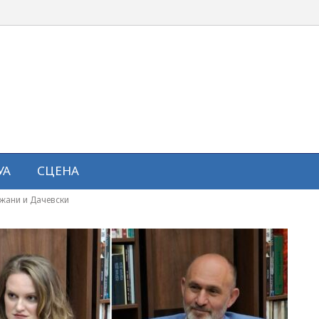
УА
СЦЕНА
ожани и Дачевски