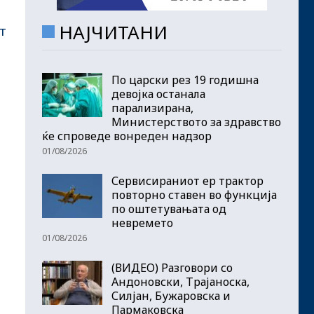
НАЈЧИТАНИ
т
По царски рез 19 годишна
девојка останала
парализирана,
Министерството за здравство
ќе спроведе вонреден надзор
01/08/2026
Сервисираниот ер трактор
повторно ставен во функција
по оштетувањата од
невремето
01/08/2026
(ВИДЕО) Разговори со
Андоновски, Трајаноска,
Силјан, Бужаровска и
Пармаковска