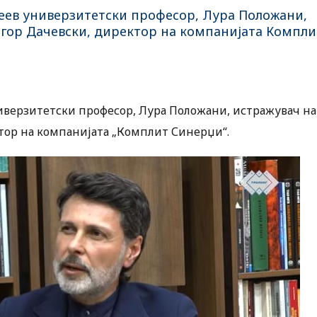
реев универзитетски професор, Лура Положани,
игор Дачевски, директор на компанијата Компли
ниверзитетски професор, Лура Положани, истражувач на
ктор на компанијата „Комплит Синерџи“.