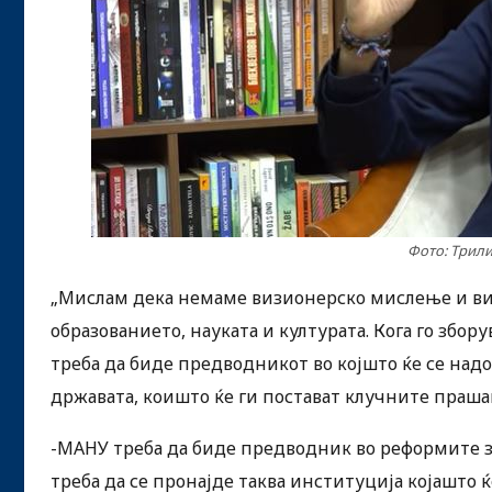
Фото: Трили
„Мислам дека немаме визионерско мислење и ви
образованието, науката и културата. Кога го збор
треба да биде предводникот во којшто ќе се над
државата, коишто ќе ги постават клучните праша
-МАНУ треба да биде предводник во реформите за
треба да се пронајде таква институција којашто 