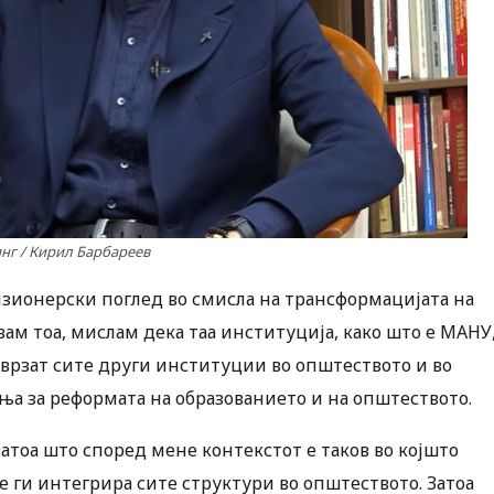
нг / Кирил Барбареев
зионерски поглед во смисла на трансформацијата на
увам тоа, мислам дека таа институција, како што е МАНУ
оврзат сите други институции во општеството и во
ња за реформата на образованието и на општеството.
тоа што според мене контекстот е таков во којшто
ќе ги интегрира сите структури во општеството. Затоа