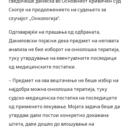
сведочеше денеска во Основниот кривичен суд
Скопје на продолжението на судењето за
случајот „Онкологија“.
Одговарајќи на прашања од одбраната,
Даниловски појасни дека предмет на неговата
анализа не бил изборот на онколошка терапија,
туку утврдување на евентуалните последици
од медицинските постапки.
– Предмет на ова вештачење не беше избор на
најдобра можна онколошка терапија, туку
судско-медицинска постапка на последиците
од применето лекување. Мојата задача беше да
утврдам дали постои конкретно докажана
штета, дали дошло до влошување на