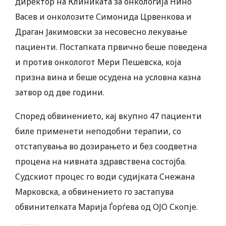
директор на Клиниката за онкологија Нино
Васев и онколозите Симонида Црвенкова и
Драган Јакимовски за несовесно лекување
пациенти. Постапката првично беше поведена
и против онкологот Мери Пешевска, која
призна вина и беше осудена на условна казна
затвор од две години.
Според обвинението, кај вкупно 47 пациенти
биле применети неподобни терапии, со
отстапувања во дозирањето и без соодветна
процена на нивната здравствена состојба.
Судскиот процес го води судијката Снежана
Марковска, а обвинението го застапува
обвинителката Марија Ѓорѓева од ОЈО Скопје.