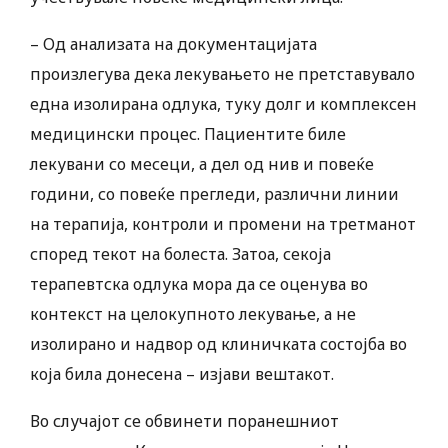
– Од анализата на документацијата
произлегува дека лекувањето не претставувало
една изолирана одлука, туку долг и комплексен
медицински процес. Пациентите биле
лекувани со месеци, а дел од нив и повеќе
години, со повеќе прегледи, различни линии
на терапија, контроли и промени на третманот
според текот на болеста. Затоа, секоја
терапевтска одлука мора да се оценува во
контекст на целокупното лекување, а не
изолирано и надвор од клиничката состојба во
која била донесена – изјави вештакот.
Во случајот се обвинети поранешниот