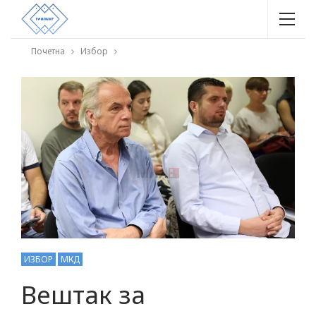
Почетна
Избор
ИЗБОР
МКД
Вештак за