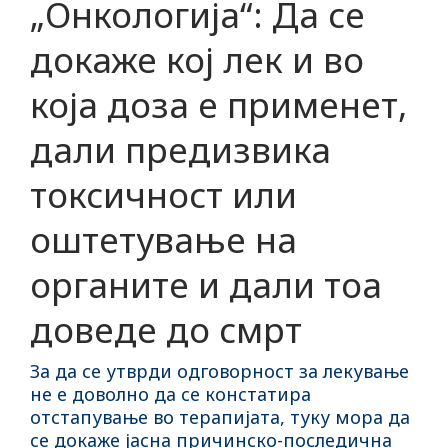
„Онкологија“: Да се
докаже кој лек и во
која доза е применет,
дали предизвика
токсичност или
оштетување на
органите и дали тоа
доведе до смрт
За да се утврди одговорност за лекување
не е доволно да се констатира
отстапување во терапијата, туку мора да
се докаже јасна причинско-последична