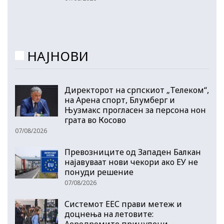
НАЈНОВИ
Директорот на српскиот „Телеком“,
на Арена спорт, Блумберг и
Њузмакс прогласен за персона нон
грата во Косово
07/08/2026
Превозниците од Западен Балкан
најавуваат нови чекори ако ЕУ не
понуди решение
07/08/2026
Системот ЕЕС прави метеж и
доцнења на летовите:
Аеродромите принудени