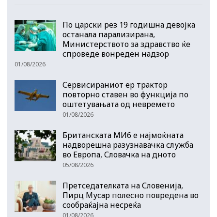
По царски рез 19 годишна девојка
останала парализирана,
Министерството за здравство ќе
спроведе вонреден надзор
01/08/2026
Сервисираниот ер трактор
повторно ставен во функција по
оштетувањата од невремето
01/08/2026
Британската МИ6 е најмоќната
надворешна разузнавачка служба
во Европа, Словачка на дното
05/08/2026
Претседателката на Словенија,
Пирц Мусар полесно повредена во
сообраќајна несреќа
01/08/2026