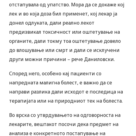
отстапувала од упатство. Мора да се докаже кој
лек и во која доза бил применет, кој лекар ја
донел одлуката, дали реално лекот
предизвикал токсичност или оштетување на
органите, дали токму тоа оштетување довело
до влошување или смрт и дали се исклучени
други можни причини – рече Даниловски.
Според него, особено кај пациенти со
напредната малигна болест, е важно да се
направи разлика дали исходот е последица на
терапијата или на природниот тек на болеста.
Во врска со утврдувањето на одговорноста на
лекарите, вештакот посочи дека предмет на
анализа е конкретното постапување на