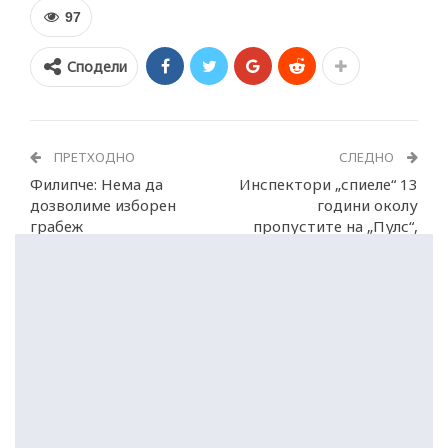
97
Сподели
ПРЕТХОДНО
СЛЕДНО
Филипче: Нема да
Инспектори „спиеле“ 13
дозволиме изборен
години околу
грабеж
пропустите на „Пулс“,
добија кривични