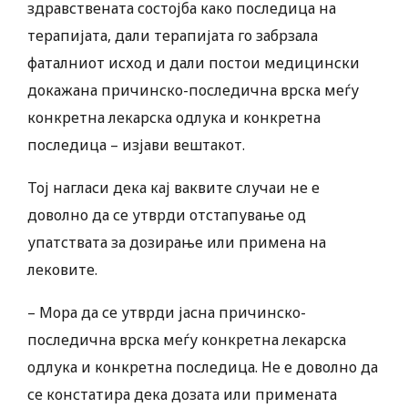
здравствената состојба како последица на
терапијата, дали терапијата го забрзала
фаталниот исход и дали постои медицински
докажана причинско-последична врска меѓу
конкретна лекарска одлука и конкретна
последица – изјави вештакот.
Тој нагласи дека кај ваквите случаи не е
доволно да се утврди отстапување од
упатствата за дозирање или примена на
лековите.
– Мора да се утврди јасна причинско-
последична врска меѓу конкретна лекарска
одлука и конкретна последица. Не е доволно да
се констатира дека дозата или примената