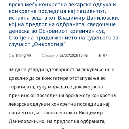
врска меѓу конкретна лекарска одлука и
конкретна последица кај пациентот,
истакна вештакот Владимир Даниловски,
кој на предлог на одбраната, сведочеше
денеска во Основниот кривичен суд
Скопје на продолжението на судењето за
случајот „Онкологија“.
Објавено
03/07/2026 15:48
97
Од
Triling Mk
За да се утврди одговорност за лекување не е
доволно да се констатира отстапување во
терапијата, туку мора да се докаже јасна
причинско-последична врска меѓу конкретна
лекарска одлука и конкретна последица кај
пациентот, истакна вештакот Владимир
Даниловски, кој на предлог на одбраната,