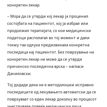
конкретен лекар.
– Мора да се утврди кој лекар ја проценил
состојбата на пациентот, кој ја избрал или
продолжил терапијата, со кои медицински
податоци располагал во тој момент и дали
токму таа одлука предизвикала конкретна
последица кај пациентот. Без поврзување на
конкретен лекар не може да се утврди
причинско-последична врска – нагласи
Даниловски.
Тој додаде дека не е методолошки исправно
последиците од лекувањето автоматски да се
поврзуваат со еден лекар доколку во процесот
учествувале повеќе медицински лица.