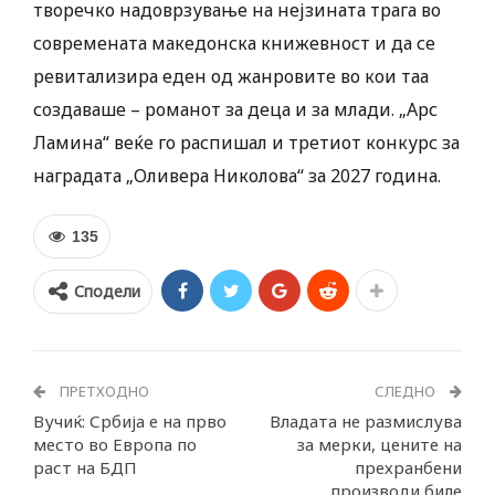
творечко надоврзување на нејзината трага во
современата македонска книжевност и да се
ревитализира еден од жанровите во кои таа
создаваше – романот за деца и за млади. „Арс
Ламина“ веќе го распишал и третиот конкурс за
наградата „Оливера Николова“ за 2027 година.
135
Сподели
ПРЕТХОДНО
СЛЕДНО
Вучиќ: Србија е на прво
Владата не размислува
место во Европа по
за мерки, цените на
раст на БДП
прехранбени
производи биле