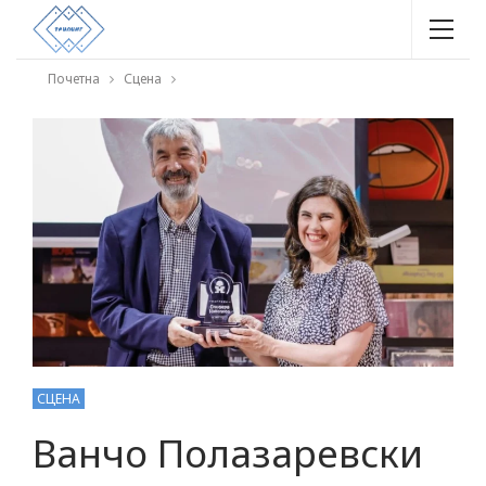
Почетна
Сцена
СЦЕНА
Ванчо Полазаревски