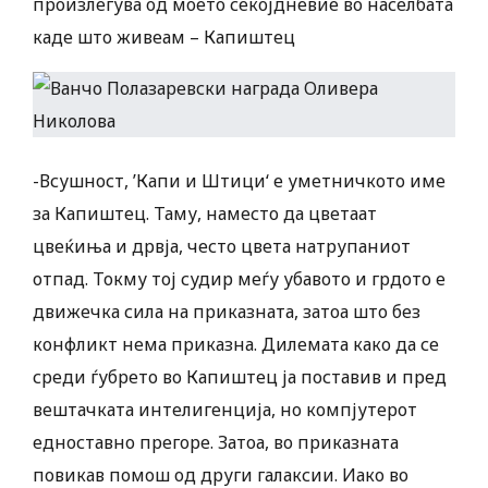
произлегува од моето секојдневие во населбата
каде што живеам – Капиштец
-Всушност, ’Капи и Штици‘ е уметничкото име
за Капиштец. Таму, наместо да цветаат
цвеќиња и дрвја, често цвета натрупаниот
отпад. Токму тој судир меѓу убавото и грдото е
движечка сила на приказната, затоа што без
конфликт нема приказна. Дилемата како да се
среди ѓубрето во Капиштец ја поставив и пред
вештачката интелигенција, но компјутерот
едноставно прегоре. Затоа, во приказната
повикав помош од други галаксии. Иако во