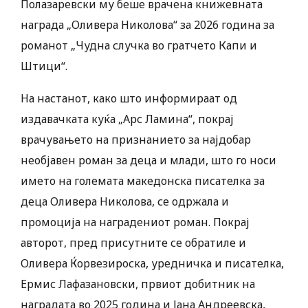
Полазаревски му беше врачена книжевната
награда „Оливера Николова“ за 2026 година за
романот „Чудна случка во гратчето Капи и
Штици“.
На настанот, како што информираат од
издавачката куќа „Арс Ламина“, покрај
врачувањето на признанието за најдобар
необјавен роман за деца и млади, што го носи
името на големата македонска писателка за
деца Оливера Николова, се одржала и
промоција на наградениот роман. Покрај
авторот, пред присутните се обратиле и
Оливера Ќорвезироска, уредничка и писателка,
Ермис Лафазановски, првиот добитник на
наградата во 2025 година и Јана Андреевска,