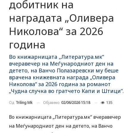
добитник на
наградата „Оливера
Николова“ за 2026
година
Во книжарницата „Литература.мк“
вчеравечер на Меѓународниот ден на
детето, на Ванчо Полазаревски му беше
врачена книжевната награда „Оливера
Николова“ за 2026 година за романот
„Чудна случка во гратчето Капи и Штици“.
Објавено
02/06/2026 15:18
135
Од
Triling Mk
Во книжарницата „Литература.мк“ вчеравечер
на Меѓународниот ден на детето, на Ванчо