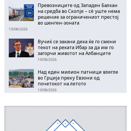
Превозниците од Западен Балкан
на средба во Скопје – сè уште нема
решение за ограничениот престој
во шенген-зоната
10/08/2026
Вучиќ се закани дека ќе го смени
текот на реката Ибар за да им го
загорчи животот на Албанците
10/08/2026
Над еден милион патници влегле
во Грција преку Евзони од
почетокот на летото
10/08/2026