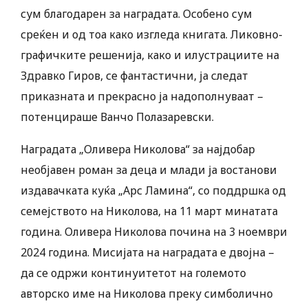
сум благодарен за наградата. Особено сум
среќен и од тоа како изгледа книгата. Ликовно-
графичките решенија, како и илустрациите на
Здравко Гиров, се фантастични, ја следат
приказната и прекрасно ја надополнуваат –
потенцираше Ванчо Полазаревски.
Наградата „Оливера Николова“ за најдобар
необјавен роман за деца и млади ја востанови
издавачката куќа „Арс Ламина“, со поддршка од
семејството на Николова, на 11 март минатата
година. Оливера Николова почина на 3 ноември
2024 година. Мисијата на наградата е двојна –
да се одржи континуитетот на големото
авторско име на Николова преку симболично