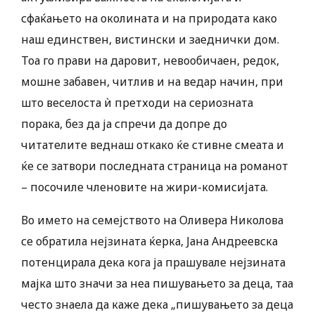
сфаќањето на околината и на природата како
наш единствен, вистински и заеднички дом.
Тоа го прави на даровит, невообичаен, редок,
мошне забавен, читлив и на ведар начин, при
што веселоста ѝ претходи на сериозната
порака, без да ја спречи да допре до
читателите веднаш откако ќе стивне смеата и
ќе се затвори последната страница на романот
– посочиле членовите на жири-комисијата.
Во името на семејството на Оливера Николова
се обратила нејзината ќерка, Јана Андреевска
потенцирала дека кога ја прашувале нејзината
мајка што значи за неа пишувањето за деца, таа
често знаела да каже дека „пишувањето за деца