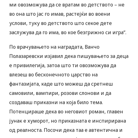
ми овозможува да се вратам во детството – не
во она што јас го имав, растејќи во воени
услови, туку во детството што секое дете
заслужува да го има, во кое безгрижно си игра“.
По врачувањето на наградата, Ванчо
Полазаревски изјавил дека пишувањето за деца
е привилегија, затоа што ти овозможува да
влезеш во бесконечното царство на
фантазијата, каде што можеш да сретнеш
самовили, вампири, розови слонови и да
создаваш приказни на која било тема.
Потенцираше дека во неговиот роман, главен
јунак е хуморот, но приказната е инспирирана
од реалноста. Посочи дека таа е автентична и