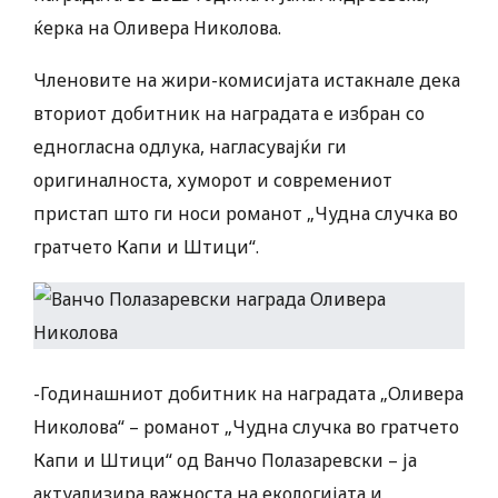
ќерка на Оливера Николова.
Членовите на жири-комисијата истакнале дека
вториот добитник на наградата е избран со
едногласна одлука, нагласувајќи ги
оригиналноста, хуморот и современиот
пристап што ги носи романот „Чудна случка во
гратчето Капи и Штици“.
-Годинашниот добитник на наградата „Оливера
Николова“ – романот „Чудна случка во гратчето
Капи и Штици“ од Ванчо Полазаревски – ја
актуализира важноста на екологијата и