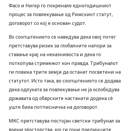
Фасо и Нигер го покренале едногодишниот
процес за повлекување од Римскиот статут,
договорот со кој е основан судот.
Во соопштението се наведува дека овој потег
претставува ризик за глобалните напори за
ставање крај на неказнивоста и дека го
поткопува стремежот кон правда. Трибуналот
ги повика трите земји да останат посветени на
статутот. Исто така, во соопштението се додава
дека одлуката за повлекување не ја ослободува
државата од обврските настанати додека сè
уште била потписничка на договорот.
МКС претставува постојан светски трибунал за
воени злосторства, кој ги гони поединците