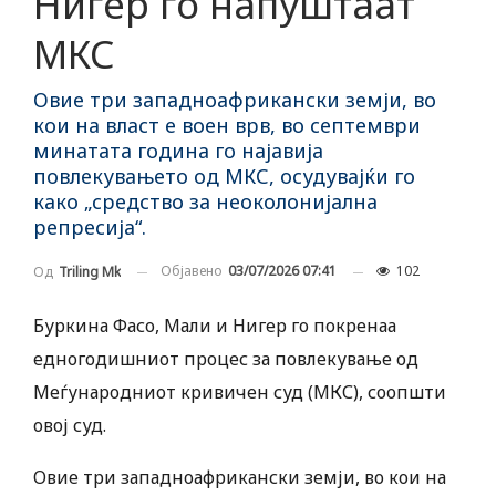
Нигер го напуштаат
МКС
Овие три западноафрикански земји, во
кои на власт е воен врв, во септември
минатата година го најавија
повлекувањето од МКС, осудувајќи го
како „средство за неоколонијална
репресија“.
Објавено
03/07/2026 07:41
102
Од
Triling Mk
Буркина Фасо, Мали и Нигер го покренаа
едногодишниот процес за повлекување од
Меѓународниот кривичен суд (МКС), соопшти
овој суд.
Овие три западноафрикански земји, во кои на