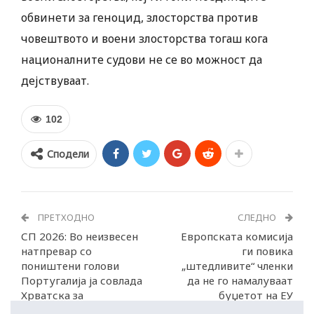
обвинети за геноцид, злосторства против
човештвото и воени злосторства тогаш кога
националните судови не се во можност да
дејствуваат.
102
Сподели
ПРЕТХОДНО
СЛЕДНО
СП 2026: Во неизвесен
Европската комисија
натпревар со
ги повика
поништени голови
„штедливите“ членки
Португалија ја совлада
да не го намалуваат
Хрватска за
буџетот на ЕУ
осминафинале