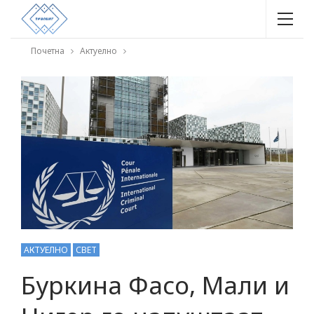
Почетна
Актуелно
АКТУЕЛНО
СВЕТ
Буркина Фасо, Мали и