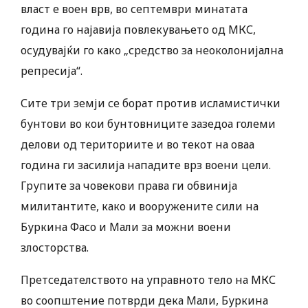
власт е воен врв, во септември минатата
година го најавија повлекувањето од МКС,
осудувајќи го како „средство за неоколонијална
репресија“.
Сите три земји се борат против исламистички
бунтови во кои бунтовниците зазедоа големи
делови од териториите и во текот на оваа
година ги засилија нападите врз воени цели.
Групите за човекови права ги обвинија
милитантите, како и вооружените сили на
Буркина Фасо и Мали за можни воени
злосторства.
Претседателството на управното тело на МКС
во соопштение потврди дека Мали, Буркина