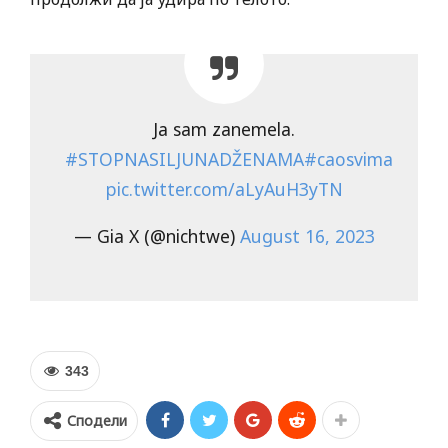
Ja sam zanemela.
#STOPNASILJUNADŽENAMA
#caosvima
pic.twitter.com/aLyAuH3yTN
— Gia X (@nichtwe)
August 16, 2023
343
Сподели