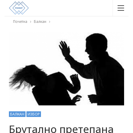
Почетна
Балкан
БАЛКАН
ИЗБОР
Брутално претепана