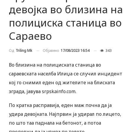
девојка во близина на
полициска станица во
Сараево
Објавено
17/08/2023 16:54
343
Од
Triling Mk
Во близина на полициската станица во
сараевската населба Илиџа се случил инцидент
кој го снимил еден од жителите на блиската
зграда, јавува srpskainfo.com.
По кратка расправија, еден маж почна да ја
удира девојката. Најпрвин ја удирал по лицето,
по што таа паднала на бетонот, а потоа
продолжи да ја удира по телото.