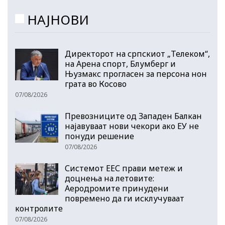
НАЈНОВИ
Директорот на српскиот „Телеком“,
на Арена спорт, Блумберг и
Њузмакс прогласен за персона нон
грата во Косово
07/08/2026
Превозниците од Западен Балкан
најавуваат нови чекори ако ЕУ не
понуди решение
07/08/2026
Системот ЕЕС прави метеж и
доцнења на летовите:
Аеродромите принудени
повремено да ги исклучуваат
контролите
07/08/2026