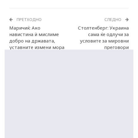
ПРЕТХОДНО
СЛЕДНО
Маричиќ: Ако
Столтенберг: Украина
навистина ѝ мислиме
сама ќе одлучи за
добро на државата,
условите за мировни
уставните измени мора
преговори
да бидат донесени