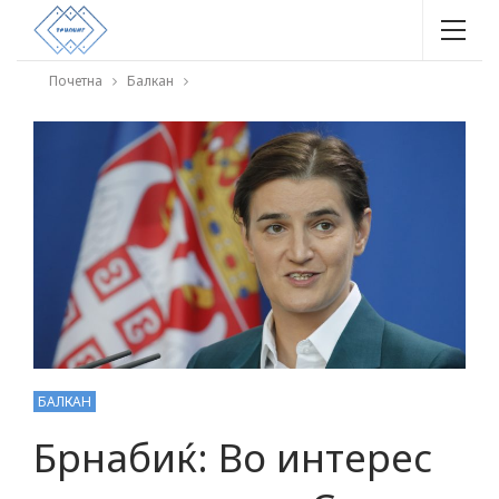
Почетна
Балкан
БАЛКАН
Брнабиќ: Во интерес