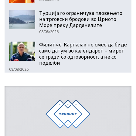
Турција го ограничува пловењето
на трговски бродови во Црното
Море преку Дарданелите
08/08/2026
Филипче: Карпалак не смее да биде
само датум во календарот – мирот
се гради со одговорност, а не со
поделби
08/08/2026