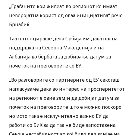
„Граѓаните кои живеат во регионот ќе имаат
неверојатна корист од оваа иницијатива“ рече
Брнабиќ.
Таа потенцираше дека Србија им дава полна
поддршка на Северна Македонија и на
Албанија во борбата за добивање датум за
почеток на преговорите со ЕУ.
„Во разговорите со партнерите од ЕУ секогаш
нагласуваме дека во интерес на просперитетот
на регионот е овие земји да добијат датум за
почеток на преговорите што е можно поскоро,
но исто така е исклучително важно ЕУ да
работи со БиХ за да таа не биде запоставена.
Секоја нестабилност во кој било дел влијае на