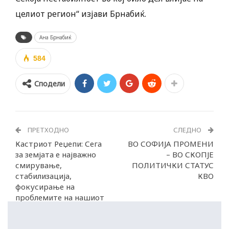
целиот регион“ изјави Брнабиќ.
Ана Брнабиќ
584
Сподели
ПРЕТХОДНО
СЛЕДНО
Кастриот Реџепи: Сега
ВО СОФИЈА ПРОМЕНИ
за земјата е најважно
– ВО СКОПЈЕ
смирување,
ПОЛИТИЧКИ СТАТУС
стабилизација,
КВО
фокусирање на
проблемите на нашиот
народ