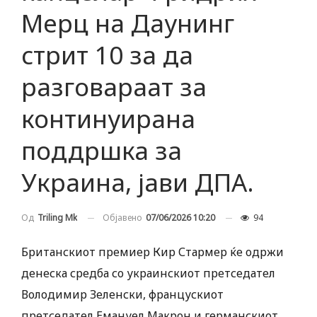
Мерц на Даунинг
стрит 10 за да
разговараат за
континуирана
поддршка за
Украина, јави ДПА.
Објавено
07/06/2026 10:20
94
Од
Triling Mk
Британскиот премиер Кир Стармер ќе одржи
денеска средба со украинскиот претседател
Володимир Зеленски, францускиот
претседател Емануел Макрон и германскиот