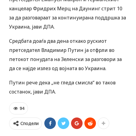
канцелар Фридрих Мерц на Даунинг стрит 10
за да разговараат за континуирана поддршка за
Украина, јави ДПА.
Средбата доаѓа два дена откако рускиот
претседател Владимир Путин ја отфрли во
петокот понудата на Зеленски за разговори за
да се најде излез од војната во Украина.
Путин рече дека „не гледа смисла“ во таков
состанок, јави ДПА.
94
Сподели