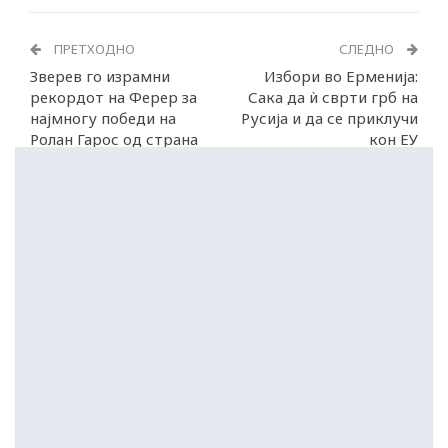
ПРЕТХОДНО
СЛЕДНО
Зверев го израмни
Избори во Ерменија:
рекордот на Ферер за
Сака да ѝ сврти грб на
најмногу победи на
Русија и да се приклучи
Ролан Гарос од страна
кон ЕУ
на играч без титула