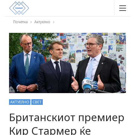
Почетна
Актуелно
АКТУЕЛНО
СВЕТ
Британскиот премиер
Кир Стармер ќе