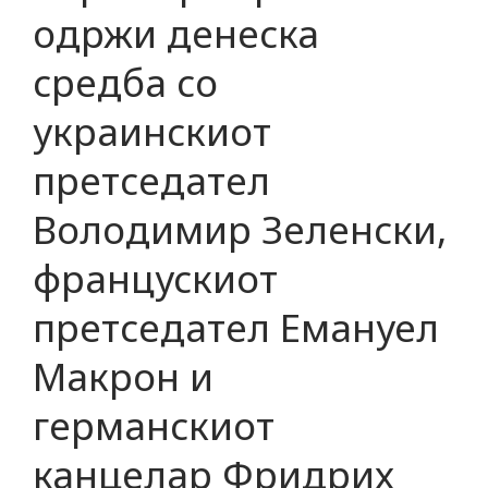
одржи денеска
средба со
украинскиот
претседател
Володимир Зеленски,
францускиот
претседател Емануел
Макрон и
германскиот
канцелар Фридрих