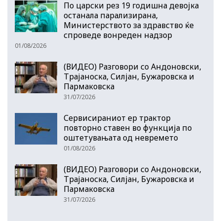
По царски рез 19 годишна девојка
останала парализирана,
Министерството за здравство ќе
спроведе вонреден надзор
01/08/2026
(ВИДЕО) Разговори со Андоновски,
Трајаноска, Силјан, Бужаровска и
Пармаковска
31/07/2026
Сервисираниот ер трактор
повторно ставен во функција по
оштетувањата од невремето
01/08/2026
(ВИДЕО) Разговори со Андоновски,
Трајаноска, Силјан, Бужаровска и
Пармаковска
31/07/2026