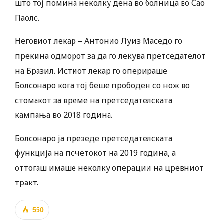
што тој помина неколку дена во болница во Сао
Паоло.
Неговиот лекар – Антонио Луиз Маседо го
прекина одморот за да го лекува претседателот
на Бразил. Истиот лекар го оперираше
Болсонаро кога тој беше прободен со нож во
стомакот за време на претседателската
кампања во 2018 година.
Болсонаро ја презеде претседателската
функција на почетокот на 2019 година, а
оттогаш имаше неколку операции на цревниот
тракт.
550