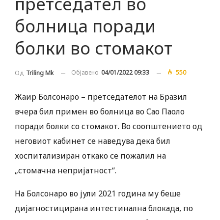
претседател во
болница поради
болки во стомакот
Објавено
04/01/2022 09:33
550
Од
Triling Mk
Жаир Болсонаро – претседателот на Бразил
вчера бил примен во болница во Сао Паоло
поради болки со стомакот. Во соопштението од
неговиот кабинет се наведува дека бил
хоспитализиран откако се пожалил на
„стомачна непријатност“.
На Болсонаро во јули 2021 година му беше
дијагностицирана интестинална блокада, по