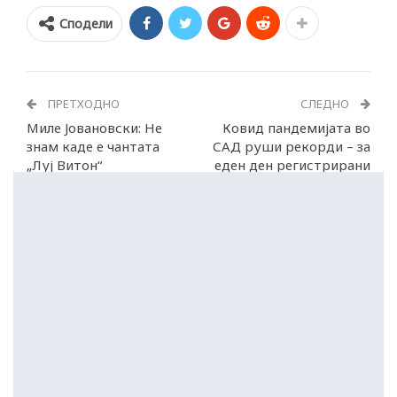
Сподели
ПРЕТХОДНО
СЛЕДНО
Миле Јовановски: Не
Ковид пандемијата во
знам каде е чантата
САД руши рекорди – за
„Луј Витон“
еден ден регистрирани
над 1 милион заразени