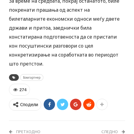
За време на средбата, покрај останатото, биле
покренати прашања од аспект на
билеталарните економски односи меѓу двете
држави и притоа, заеднички била
констатирана подготвеноста да се пристапи
кон посуштински разговори со цел
конкретизирање на соработката во периодот
што претстои.
Бомгартнер
274
Сподели
ПРЕТХОДНО
СЛЕДНО