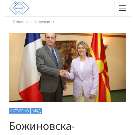
Почетна
Актуелно
АКТУЕЛНО
МКД
Божиновска-