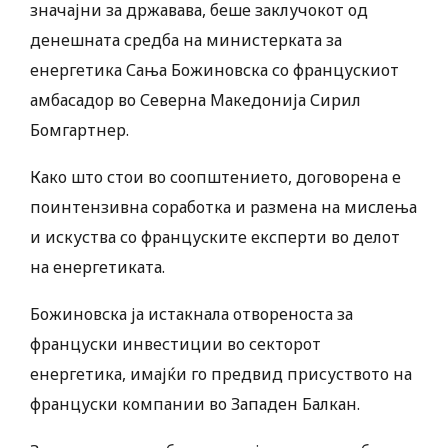
значајни за државава, беше заклучокот од
денешната средба на министерката за
енергетика Сања Божиновска со францускиот
амбасадор во Северна Македонија Сирил
Бомгартнер.
Како што стои во соопштението, договорена е
поинтензивна соработка и размена на мислења
и искуства со француските експерти во делот
на енергетиката.
Божиновска ја истакнала отвореноста за
француски инвестиции во секторот
енергетика, имајќи го предвид присуството на
француски компании во Западен Балкан.