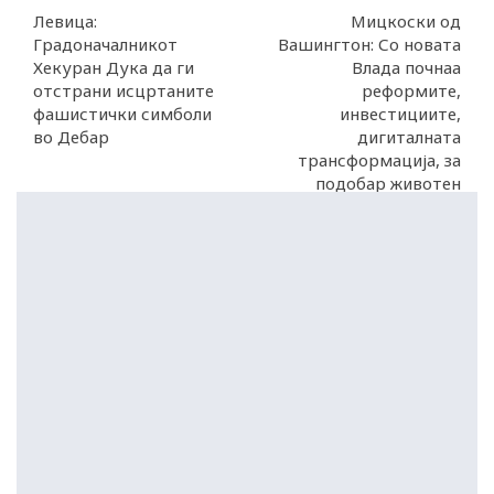
Левица:
Мицкоски од
Градоначалникот
Вашингтон: Со новата
Хекуран Дука да ги
Влада почнаа
отстрани исцртаните
реформите,
фашистички симболи
инвестициите,
во Дебар
дигиталната
трансформација, за
подобар животен
стандард