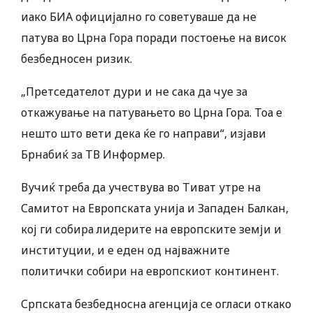
иако БИА официјално го советуваше да не
патува во Црна Гора поради постоење на висок
безбедносен ризик.
„Претседателот дури и не сака да чуе за
откажување на патувањето во Црна Гора. Тоа е
нешто што вети дека ќе го направи“, изјави
Брнабиќ за ТВ Информер.
Вучиќ треба да учествува во Тиват утре на
Самитот на Европската унија и Западен Балкан,
кој ги собира лидерите на европските земји и
институции, и е еден од најважните
политички собири на европскиот континент.
Српската безбедносна агенција се огласи откако