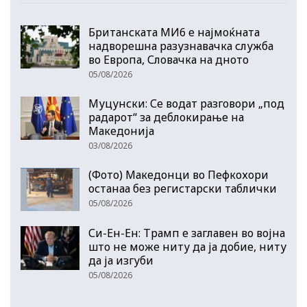
Британската МИ6 е најмоќната
надворешна разузнавачка служба
во Европа, Словачка на дното
05/08/2026
Муцунски: Се водат разговори „под
радарот“ за деблокирање на
Македонија
03/08/2026
(Фото) Македонци во Пефкохори
останаа без регистарски таблички
05/08/2026
Си-Ен-Ен: Трамп е заглавен во војна
што не може ниту да ја добие, ниту
да ја изгуби
05/08/2026