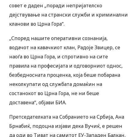
совет е даден „поради непријателско
дејствување на странски служби и криминални
кланови во Црна Гора“.
„Според нашите оперативни сознанија,
водачот на кавачкиот клан, Радоје Звицер, се
наоѓа во Црна Гора, и спротивно на сите
правила на професијата и одговорниот однос,
безбедносната проценка, која беше побарана
неколкупати од службата домаќин на
состанокот во Црна Гора, не ни беше
доставена“, објави БИА.
Претседателката на Собранието на Србија, Ана
Брнабиќ, подоцна изјави дека Вучиќ, е решен
да оди во Тиват на самитот ЕУ-Западен Балкан,