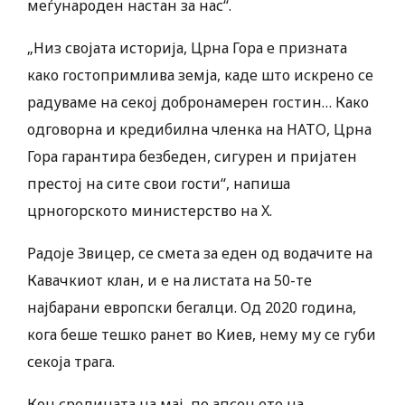
меѓународен настан за нас“.
„Низ својата историја, Црна Гора е призната
како гостопримлива земја, каде што искрено се
радуваме на секој добронамерен гостин… Како
одговорна и кредибилна членка на НАТО, Црна
Гора гарантира безбеден, сигурен и пријатен
престој на сите свои гости“, напиша
црногорското министерство на X.
Радоје Звицер, се смета за еден од водачите на
Кавачкиот клан, и е на листата на 50-те
најбарани европски бегалци. Од 2020 година,
кога беше тешко ранет во Киев, нему му се губи
секоја трага.
Кон средината на мај, по апсењето на