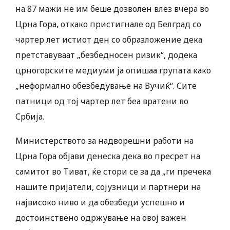
на 87 мажи не им беше дозволен влез вчера во
Црна Гора, откако пристигнале од Белград со
чартер лет истиот ден со образложение дека
претставуваат „безбедносен ризик“, додека
црногорските медиуми ја опишаа групата како
„неформално обезбедување на Вучиќ“. Сите
патници од тој чартер лет беа вратени во
Србија.
Министерството за надворешни работи на
Црна Гора објави денеска дека во пресрет на
самитот во Тиват, ќе стори се за да „ги пречека
нашите пријатели, сојузници и партнери на
највисоко ниво и да обезбеди успешно и
достоинствено одржување на овој важен