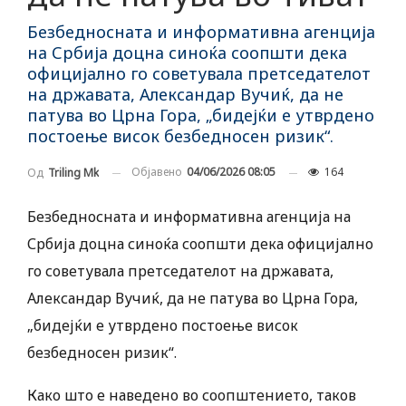
Безбедносната и информативна агенција
на Србија доцна синоќа соопшти дека
официјално го советувала претседателот
на државата, Александар Вучиќ, да не
патува во Црна Гора, „бидејќи е утврдено
постоење висок безбедносен ризик“.
Објавено
04/06/2026 08:05
164
Од
Triling Mk
Безбедносната и информативна агенција на
Србија доцна синоќа соопшти дека официјално
го советувала претседателот на државата,
Александар Вучиќ, да не патува во Црна Гора,
„бидејќи е утврдено постоење висок
безбедносен ризик“.
Како што е наведено во соопштението, таков