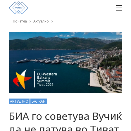
Почетна
Актуелно
АКТУЕЛНО
БАЛКАН
БИА го советува Вучиќ
да не патува во Тиват