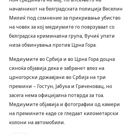
началникот на белградската полиција Веселин
Милиќ под сомнение за прикривање убиство
на човек за кој медиумите го поврзуваат со
белградска криминална група, Вучиќ упати
низа обвинувања против Црна Гора.
Медиумите во Србија и во Црна Гора доцна
синоќа објавија дека е забранет влез на
црногорски државјани во Србија на три
премини – Гостун, Јабука и Граченовац, но
засега нема официјална потврда за тоа.
Медиумите објавија и фотографии од камери
на премините каде се гледаат километарски
колони на автомобили.