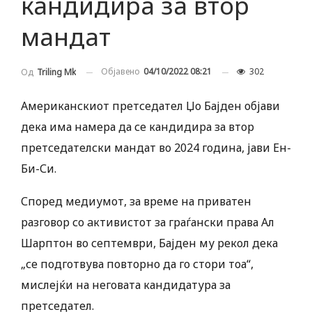
кандидира за втор
мандат
Објавено
04/10/2022 08:21
302
Од
Triling Mk
Американскиот претседател Џо Бајден објави
дека има намера да се кандидира за втор
претседателски мандат во 2024 година, јави Ен-
Би-Си.
Според медиумот, за време на приватен
разговор со aктивистот за граѓански права Ал
Шарптон во септември, Бајден му рекол дека
„се подготвува повторно да го стори тоа“,
мислејќи на неговата кандидатура за
претседател.