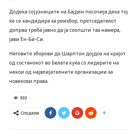
Додека сојузниците на Бајден посочија дека тој
ќе се кандидира за реизбор, претседателот
допрва треба јавно да ја соопшти таа намера,
јави Ен-Би-Си.
Неговите зборови до Шарптон дојдоа на крајот
од состанокот во Белата куќа со лидерите на
некои од највлијателните организации за
човекови права.
302
Сподели