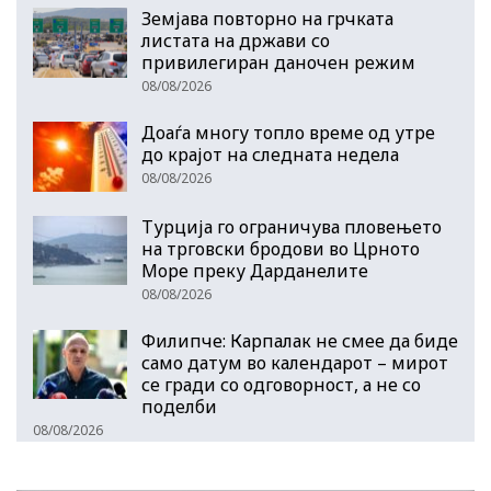
Земјава повторно на грчката
листата на држави со
привилегиран даночен режим
08/08/2026
Доаѓа многу топло време од утре
до крајот на следната недела
08/08/2026
Турција го ограничува пловењето
на трговски бродови во Црното
Море преку Дарданелите
08/08/2026
Филипче: Карпалак не смее да биде
само датум во календарот – мирот
се гради со одговорност, а не со
поделби
08/08/2026