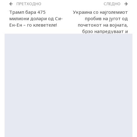
ПРЕТХОДНО
СЛЕДНО
Трамп бара 475
Украина со најголемиот
милиони долари од Си-
пробив на југот од
Ен-Ен – го клеветеле!
почетокот на војната,
брзо напредуваат и
кон исток