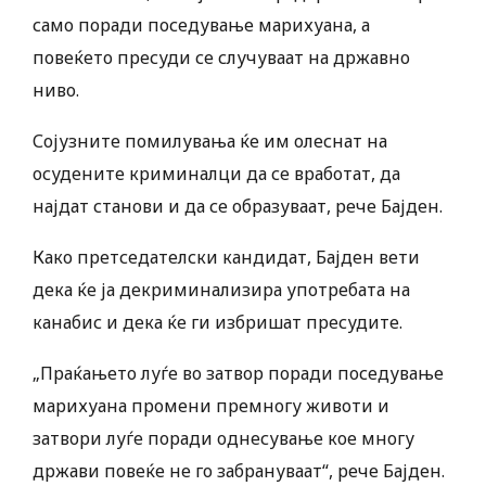
само поради поседување марихуана, а
повеќето пресуди се случуваат на државно
ниво.
Сојузните помилувања ќе им олеснат на
осудените криминалци да се вработат, да
најдат станови и да се образуваат, рече Бајден.
Како претседателски кандидат, Бајден вети
дека ќе ја декриминализира употребата на
канабис и дека ќе ги избришат пресудите.
„Праќањето луѓе во затвор поради поседување
марихуана промени премногу животи и
затвори луѓе поради однесување кое многу
држави повеќе не го забрануваат“, рече Бајден.