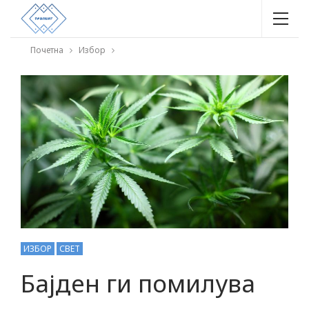
Почетна
Избор
ИЗБОР
СВЕТ
Бајден ги помилува