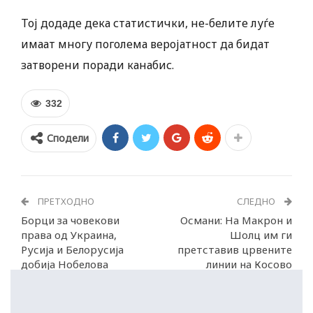
Тој додаде дека статистички, не-белите луѓе
имаат многу поголема веројатност да бидат
затворени поради канабис.
332
Сподели
ПРЕТХОДНО
СЛЕДНО
Борци за човекови
Османи: На Макрон и
права од Украина,
Шолц им ги
Русија и Белорусија
претставив црвените
добија Нобелова
линии на Косово
награда за мир