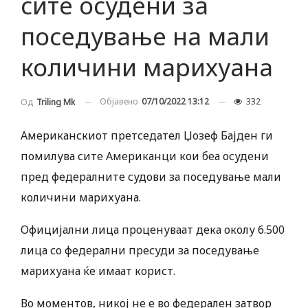
сите осудени за
поседување на мали
количини марихуана
Објавено
07/10/2022 13:12
332
Од
Triling Mk
Американскиот претседател Џозеф Бајден ги
помилува сите Американци кои беа осудени
пред федералните судови за поседување мали
количини марихуана.
Официјални лица проценуваат дека околу 6.500
лица со федерални пресуди за поседување
марихуана ќе имаат корист.
Во моментов, никој не е во федерален затвор