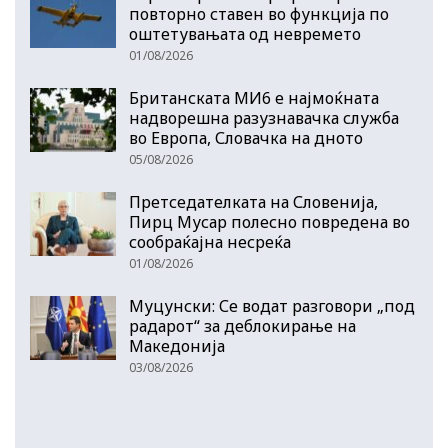
повторно ставен во функција по
оштетувањата од невремето
01/08/2026
Британската МИ6 е најмоќната
надворешна разузнавачка служба
во Европа, Словачка на дното
05/08/2026
Претседателката на Словенија,
Пирц Мусар полесно повредена во
сообраќајна несреќа
01/08/2026
Муцунски: Се водат разговори „под
радарот“ за деблокирање на
Македонија
03/08/2026