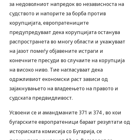
за недоволниот напредок во независноста на
судството и напорите за борба против
корупцијата, европратениците
предупредуваат дека корупцијата останува
распространета во многу области и укажуваат
на јазот помеѓу објавените истраги и
конечните пресуди во случаите на корупција
на високо ниво. Тие нагласуваат дека
одржливиот економски раст зависи од
зајакнувањето на владеењето на правото и
судската предвидливост.
Усвоени се и амандманите 371 и 374 , во кои
бугарските европратеници бараат резултати од
историската комисија со Бугарија, се