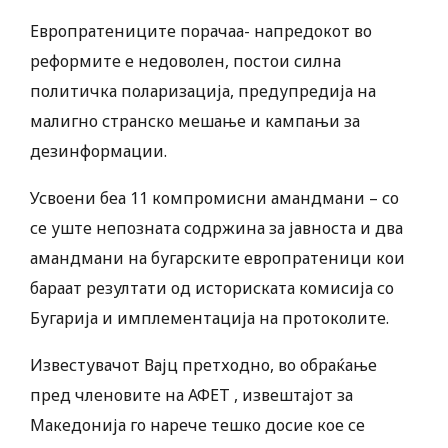
Европратениците порачаа- напредокот во
реформите е недоволен, постои силна
политичка поларизација, предупредија на
малигно странско мешање и кампањи за
дезинформации.
Усвоени беа 11 компромисни амандмани – со
се уште непозната содржина за јавноста и два
амандмани на бугарските европратеници кои
бараат резултати од историската комисија со
Бугарија и имплементација на протоколите.
Известувачот Вајц претходно, во обраќање
пред членовите на АФЕТ , извештајот за
Македонија го нарече тешко досие кое се