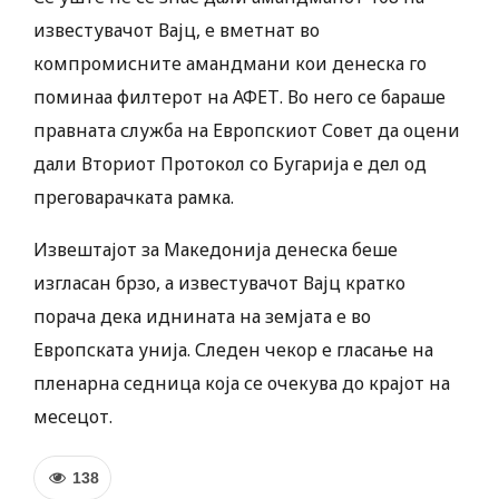
известувачот Вајц, е вметнат во
компромисните амандмани кои денеска го
поминаа филтерот на АФЕТ. Во него се бараше
правната служба на Европскиот Совет да оцени
дали Вториот Протокол со Бугарија е дел од
преговарачката рамка.
Извештајот за Македонија денеска беше
изгласан брзо, а известувачот Вајц кратко
порача дека иднината на земјата е во
Европската унија. Следен чекор е гласање на
пленарна седница која се очекува до крајот на
месецот.
138