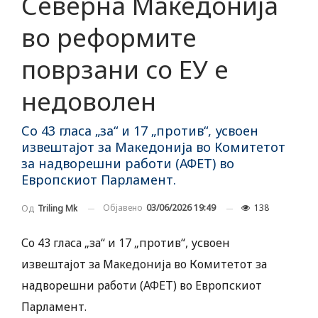
Северна Македонија
во реформите
поврзани со ЕУ е
недоволен
Со 43 гласа „за“ и 17 „против“, усвоен
извештајот за Македонија во Комитетот
за надворешни работи (АФЕТ) во
Европскиот Парламент.
Објавено
03/06/2026 19:49
138
Од
Triling Mk
Со 43 гласа „за“ и 17 „против“, усвоен
извештајот за Македонија во Комитетот за
надворешни работи (АФЕТ) во Европскиот
Парламент.