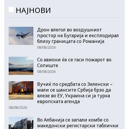
НАЈНОВИ
Дрон влегол во воздушниот
простор на Бугарија и експлодирал
близу границата со Романија
08/08/2026
Со авиони ќе се гаси пожарот во
Сопиште
08/08/2026
Вучиќ по средбата со Зеленски –
мали се шансите Србија брзо да
влезе во ЕУ, Украина си ја турка
европската агенда
08/08/2026
Во Албанија се запали комбе со
македонски регистарски таблички