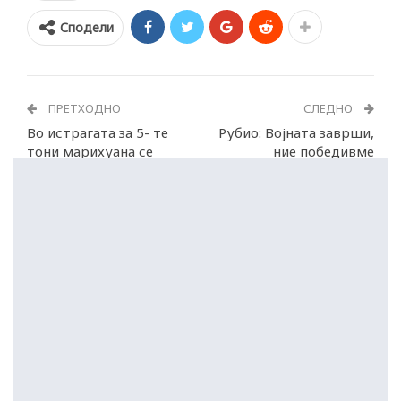
Сподели
ПРЕТХОДНО
СЛЕДНО
Во истрагата за 5- те
Рубио: Војната заврши,
тони марихуана се
ние победивме
вклучува и Албанија