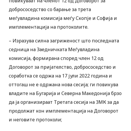
повикуваат на членот 12 од Договорот за
добрососедство со барање за трета
меѓувладина комисија меѓу Скопје и Софија и
имплементација на протоколите.
– Изразува силна загриженост што последната
седница на Заедничката Меѓувладина
комисија, формирана според член 12 од
Договорот за пријателство, добрососедство и
соработка се одржа на 17 јули 2022 година и
оттогаш не е одржана нова сесија; ги повикува
владите на Бугарија и Северна Македонија брзо
да ја организираат Третата сесија на ЗМК за да
продолжат кон имплементација на Договорот
и неговите протоколи;