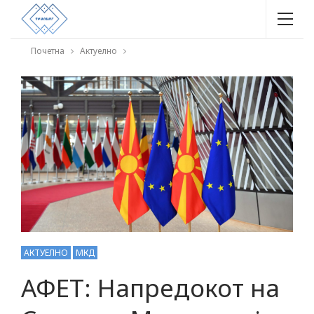
Почетна
Актуелно
АКТУЕЛНО
МКД
АФЕТ: Напредокот на