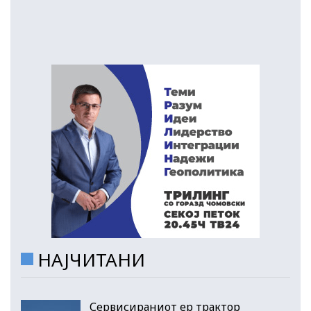
НАЈЧИТАНИ
Сервисираниот ер трактор