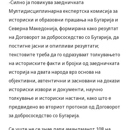
-Силно ја повикува заедничката
Мултидисциплинарна експертска комисија за
историски и образовни прашања на Бугарија и
Северна Македонија, формирана како резултат
на Договорот за добрососедство со Бугарија, да
постигне јасни и опипливи резултати;
текстовите треба да го одразуваат толкувањето
на историските факти и бројки од заедничката
историја на двата народа врз основа на
објективни, автентични и засновани на докази
историски извори и документи, научно
толкување и историски настани, како што е
предвидено во вториот протокол од Договорот
за добрососедство со Бугарија.
Се уште не се знае дали амандманот 108 на