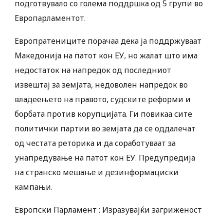
подготвувало со голема поддршка од 5 групи во
Европарламентот.
Европратениците порачаа дека ја поддржуваат
Македонија на патот кон ЕУ, но жалат што има
недостаток на напредок од последниот
извештај за земјата, недоволен напредок во
владеењето на правото, судските реформи и
борбата против корупцијата. Ги повикаа сите
политички партии во земјата да се оддалечат
од честата реторика и да соработуваат за
унапредување на патот кон ЕУ. Предупредија
на странско мешање и дезинформациски
кампањи.
Европски Парламент : Изразувајќи загриженост