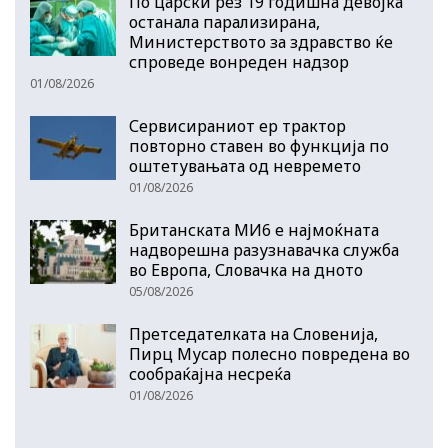
По царски рез 19 годишна девојка
останала парализирана,
Министерството за здравство ќе
спроведе вонреден надзор
01/08/2026
Сервисираниот ер трактор
повторно ставен во функција по
оштетувањата од невремето
01/08/2026
Британската МИ6 е најмоќната
надворешна разузнавачка служба
во Европа, Словачка на дното
05/08/2026
Претседателката на Словенија,
Пирц Мусар полесно повредена во
сообраќајна несреќа
01/08/2026