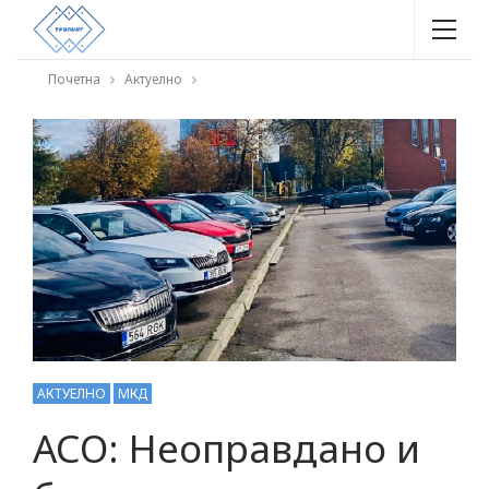
Почетна
Актуелно
АКТУЕЛНО
МКД
АСО: Неоправдано и