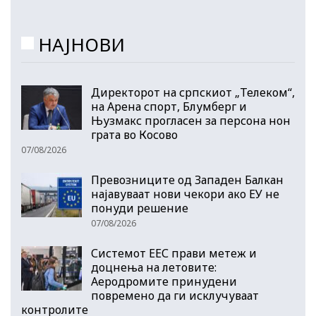
НАЈНОВИ
Директорот на српскиот „Телеком“,
на Арена спорт, Блумберг и
Њузмакс прогласен за персона нон
грата во Косово
07/08/2026
Превозниците од Западен Балкан
најавуваат нови чекори ако ЕУ не
понуди решение
07/08/2026
Системот ЕЕС прави метеж и
доцнења на летовите:
Аеродромите принудени
повремено да ги исклучуваат
контролите