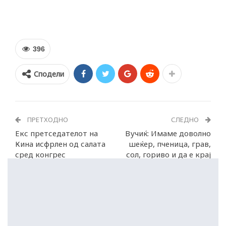
396
Сподели
ПРЕТХОДНО
СЛЕДНО
Екс претседателот на
Вучиќ: Имаме довoлно
Кина исфрлен од салата
шеќер, пченица, грав,
сред конгрес
сол, гориво и да е крај
на светот