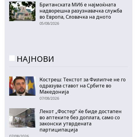
Британската МИ6 е најмоќната
надворешна разузнавачка служба
во Европа, Словачка на дното
05/08/2026
НАЈНОВИ
Костреш: Текстот за Филипче не го
одразува ставот на Србите во
Македонија
07/08/2026
Лекот „Фостер“ ќе биде достапен
во аптеките без доплата, само со
законски утврдената
партиципација
07/08/2026