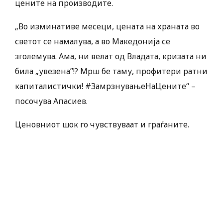
цените на производите.
„Во изминативе месеци, цената на храната во
светот се намалува, а во Македонија се
зголемува. Ама, ни велат од Владата, кризата ни
била „увезена”!? Мрш бе таму, профитери ратни
капиталистички! #ЗамрзнувањеНаЦените“ –
посочува Апасиев.
Ценовниот шок го чувствуваат и граѓаните.