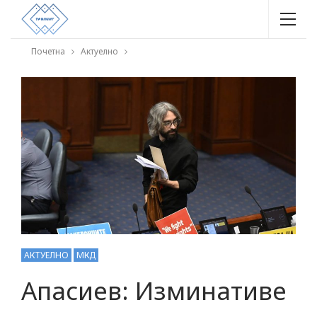
Почетна
Актуелно
АКТУЕЛНО
МКД
Апасиев: Изминативе