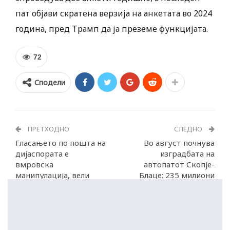
пат објави скратена верзија на анкетата во 2024
година, пред Трамп да ја преземе функцијата.
72
Сподели
ПРЕТХОДНО
СЛЕДНО
Гласањето по пошта на
Во август почнува
дијаспората е
изградбата на
вмровска
автопатот Скопје-
манипулација, вели
Блаце: 235 милиони
СДСМ
евра за 12 километри