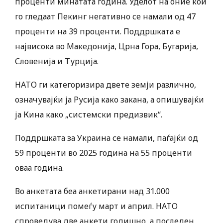
проценти минатата година. Уделот на оние кои
го гледаат Пекинг негативно се намали од 47
проценти на 39 проценти. Поддршката е
највисока во Македонија, Црна Гора, Бугарија,
Словенија и Турција.
НАТО ги категоризира двете земји различно,
означувајќи ја Русија како закана, а опишувајќи
ја Кина како „системски предизвик“.
Поддршката за Украина се намали, паѓајќи од
59 проценти во 2025 година на 55 проценти
оваа година.
Во анкетата беа анкетирани над 31.000
испитаници помеѓу март и април. НАТО
спроведува две анкети годишно, а последен