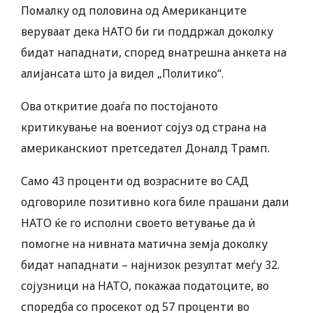
Помалку од половина од Американците
веруваат дека НАТО би ги поддржал доколку
бидат нападнати, според внатрешна анкета на
алијансата што ја видел „Политико“.
Ова откритие доаѓа по постојаното
критикување на воениот сојуз од страна на
американскиот претседател Доналд Трамп.
Само 43 проценти од возрасните во САД
одговориле позитивно кога биле прашани дали
НАТО ќе го исполни своето ветување да ѝ
помогне на нивната матична земја доколку
бидат нападнати – најнизок резултат меѓу 32.
сојузници на НАТО, покажаа податоците, во
споредба со просекот од 57 проценти во