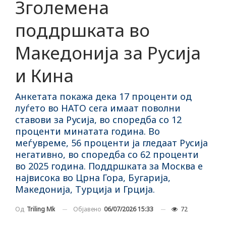
Зголемена
поддршката во
Македонија за Русија
и Кина
Анкетата покажа дека 17 проценти од
луѓето во НАТО сега имаат поволни
ставови за Русија, во споредба со 12
проценти минатата година. Во
меѓувреме, 56 проценти ја гледаат Русија
негативно, во споредба со 62 проценти
во 2025 година. Поддршката за Москва е
највисока во Црна Гора, Бугарија,
Македонија, Турција и Грција.
Објавено
06/07/2026 15:33
72
Од
Triling Mk