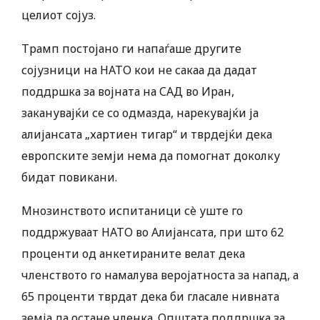
целиот сојуз.
Трамп постојано ги напаѓаше другите
сојузници на НАТО кои не сакаа да дадат
поддршка за војната на САД во Иран,
заканувајќи се со одмазда, нарекувајќи ја
алијансата „хартиен тигар“ и тврдејќи дека
европските земји нема да помогнат доколку
бидат повикани.
Мнозинството испитаници сè уште го
поддржуваат НАТО во Алијансата, при што 62
проценти од анкетираните велат дека
членството го намалува веројатноста за напад, а
65 проценти тврдат дека би гласале нивната
земја да остане членка. Општата поддршка за