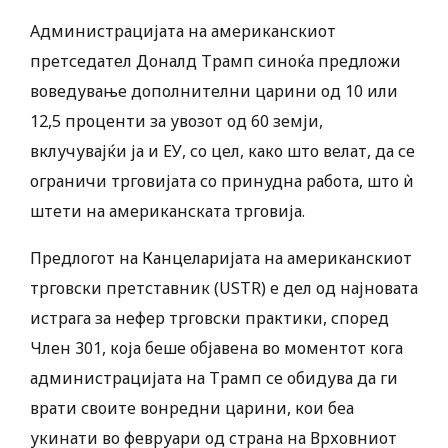
Администрацијата на американскиот
претседател Доналд Трамп синоќа предложи
воведување дополнителни царини од 10 или
12,5 проценти за увозот од 60 земји,
вклучувајќи ја и ЕУ, со цел, како што велат, да се
ограничи трговијата со принудна работа, што ѝ
штети на американската трговија.
Предлогот на Канцеларијата на американскиот
трговски претставник (USTR) е дел од најновата
истрага за нефер трговски практики, според
Член 301, која беше објавена во моментот кога
администрацијата на Трамп се обидува да ги
врати своите вонредни царини, кои беа
укинати во февруари од страна на Врховниот