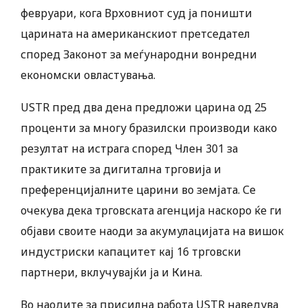
февруари, кога Врховниот суд ја поништи
царината на американскиот претседател
според Законот за меѓународни вонредни
економски овластувања.
USTR пред два дена предложи царина од 25
проценти за многу бразилски производи како
резултат на истрага според Член 301 за
практиките за дигитална трговија и
преференцијалните царини во земјата. Се
очекува дека трговската агенција наскоро ќе ги
објави своите наоди за акумулацијата на вишок
индустриски капацитет кај 16 трговски
партнери, вклучувајќи ја и Кина.
Во наодите за присилна работа USTR наведува