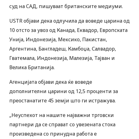
суд на САД, пишуваат британските медиуми.
USTR објави дека одлучила да воведе царина од
10 отсто за увоз од Канада, Еквадор, Европската
Унија, Индонезија, Мексико, Пакистан,
Аргентина, Бангладеш, Камбоџа, Салвадор,
Гватемала, Индонезија, Малезија, Тајван и
Велика Британија.
Агенцијата објави дека ќе воведе
дополнителни царини од 12,5 проценти за
преостанатите 45 земји што ги истражува.
„Неуспехот на нашите најважни трговски
партнери да се справат со увезената стока
произведена со принудна работа е