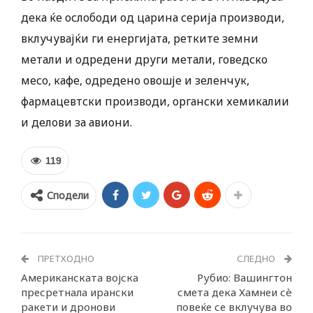
дека ќе ослободи од царина серија производи,
вклучувајќи ги енергијата, ретките земни
метали и одредени други метали, говедско
месо, кафе, одредено овошје и зеленчук,
фармацевтски производи, органски хемикалии
и делови за авиони.
119
Сподели
ПРЕТХОДНО
СЛЕДНО
Американската војска
Рубио: Вашингтон
пресретнала ирански
смета дека Хамнеи сè
ракети и дронови
повеќе се вклучува во