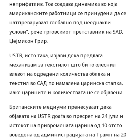
неприфатлив. Тоа создава динамика во која
американските работници се принудени да се
натпреваруваат глобално под нееднакви
услови“, рече трговскиот претставник на SAD,
Џејмисон Грир.
USTR, исто така, изјави дека предлага
механизам за текстилот што би го олеснил
влезот на одредени количества облека и
текстил во САД по намалена царинска стапка,
иако царините и количествата не се објавени.
Британските медиуми пренесуваат дека
објавата на USTR доаѓа во пресрет на 24 јули и
истекот на привремената царина од 10 отсто
воведена од администрацијата на Трамп на 20