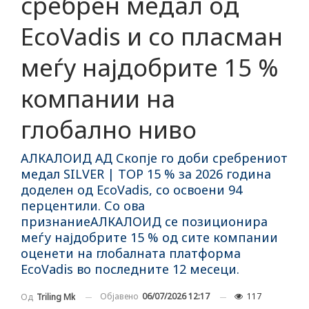
сребрен медал од
EcoVadis и со пласман
меѓу најдобрите 15 %
компании на
глобално ниво
АЛКАЛОИД АД Скопје го доби сребрениот
медал SILVER | TOP 15 % за 2026 година
доделен од EcoVadis, со освоени 94
перцентили. Со ова
признаниеАЛКАЛОИД се позиционира
меѓу најдобрите 15 % од сите компании
оценети на глобалната платформа
EcoVadis во последните 12 месеци.
Објавено
06/07/2026 12:17
117
Од
Triling Mk