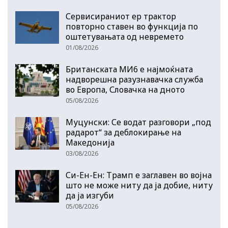
Сервисираниот ер трактор
повторно ставен во функција по
оштетувањата од невремето
01/08/2026
Британската МИ6 е најмоќната
надворешна разузнавачка служба
во Европа, Словачка на дното
05/08/2026
Муцунски: Се водат разговори „под
радарот“ за деблокирање на
Македонија
03/08/2026
Си-Ен-Ен: Трамп е заглавен во војна
што не може ниту да ја добие, ниту
да ја изгуби
05/08/2026