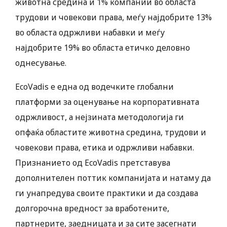
животна средина и 1% компании во областа
трудови и човекови права, меѓу најдобрите 13%
во областа одржливи набавки и меѓу
најдобрите 19% во областа етичко деловно
однесување.
EcoVadis е една од водечките глобални
платформи за оценување на корпоративната
одржливост, а нејзината методологија ги
опфаќа областите животна средина, трудови и
човекови права, етика и одржливи набавки.
Признанието од EcoVadis претставува
дополнителен поттик компанијата и натаму да
ги унапредува своите практики и да создава
долгорочна вредност за вработените,
партнерите, заедницата и за сите засегнати