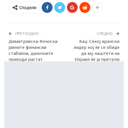
Сподели
ПРЕТХОДНО
СЛЕДНО
Димитриеска-Кочоска:
Кац: Секој ирански
Јавните финансии
лидер кој ќе се обиде
стабилни, даночните
да му наштети на
приходи растат
Израел ќе ја претрпи
судбината на Хамнеи