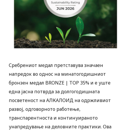
Сребрениот медал претставува значаен
напредок во однос на минатогодишниот
бронзен медал BRONZE | TOP 35% и е уште
една јасна потврда за долгогодишната
посветеност на АЛКАЛОИД на одржливиот
развој, одговорното работење,
транспарентноста и континуираното
унапредување на деловните практики. Ова