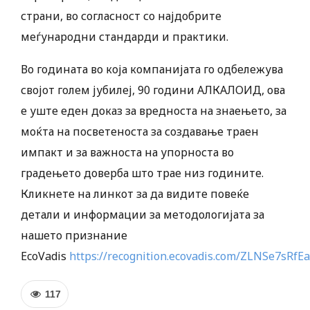
страни, во согласност со најдобрите
меѓународни стандарди и практики.
Во годината во која компанијата го одбележува
својот голем јубилеј, 90 години АЛКАЛОИД, ова
е уште еден доказ за вредноста на знаењето, за
моќта на посветеноста за создавање траен
импакт и за важноста на упорноста во
градењето доверба што трае низ годините.
Кликнете на линкот за да видите повеќе
детали и информации за методологијата за
нашето признание
EcoVadis
https://recognition.ecovadis.com/ZLNSe7sR
117