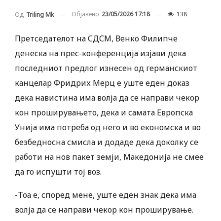
Објавено
23/05/2026 17:18
138
Од
Triling Mk
Претседателот на СДСМ, Венко Филипче
денеска на прес-конференција изјави дека
последниот предлог изнесен од германскиот
канцелар Фридрих Мерц е уште еден доказ
дека навистина има волја да се направи чекор
кон проширувањето, дека и самата Европска
Унија има потреба од него и во економска и во
безбедносна смисла и додаде дека доколку се
работи на нов пакет земји, Македонија не смее
да го испушти тој воз.
-Тоа е, според мене, уште еден знак дека има
волја да се направи чекор кон проширување.