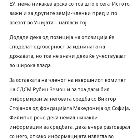
ЕУ, нема никаква врска со тоа што е сега. Истото
важи и за другите земји-членки пред и по
влезот во Унијата – нагласи тој.
Додаде дека од позиција на опозиција ќе
споделат одговорност за иднината на
државата, но тоа не значи дека ќе учествуваат
во широка влада.
За оставката на членот на извршниот комитет
на СДСМ Рубин Земон и за тоа дали бил
информиран за неговата средба со Виктор
Стојанов од фондацијата Македонија од Софија,
Филипче рече дека немал никакви
информации за средбата, дека вчера разговарал
со него, откако информацијата излегла во