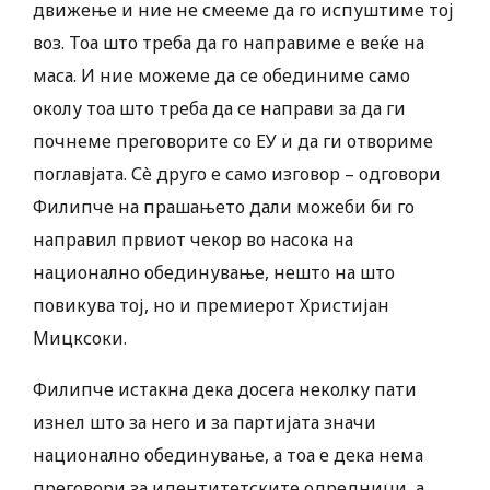
движење и ние не смееме да го испуштиме тој
воз. Тоа што треба да го направиме е веќе на
маса. И ние можеме да се обединиме само
околу тоа што треба да се направи за да ги
почнеме преговорите со ЕУ и да ги отвориме
поглавјата. Сè друго е само изговор – одговори
Филипче на прашањето дали можеби би го
направил првиот чекор во насока на
национално обединување, нешто на што
повикува тој, но и премиерот Христијан
Мицксоки.
Филипче истакна дека досега неколку пати
изнел што за него и за партијата значи
национално обединување, а тоа е дека нема
преговори за идентитетските одредници, а