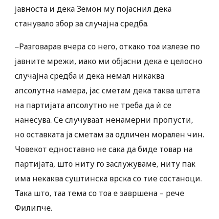
јавноста и дека Земон му појаснил дека
станувало збор за случајна средба.
–Разговарав вчера со него, откако тоа излезе по
јавните мрежи, иако ми објасни дека е целосно
случајна средба и дека немал никаква
апсолутна намера, јас сметам дека таква штета
на партијата апсолутно не треба да ѝ се
нанесува. Се случуваат ненамерни пропусти,
но оставката ја сметам за одличен морален чин.
Човекот едноставно не сака да биде товар на
партијата, што ниту го заслужуваме, ниту пак
има некаква суштинска врска со тие состаноци.
Така што, таа тема со тоа е завршена – рече
Филипче.