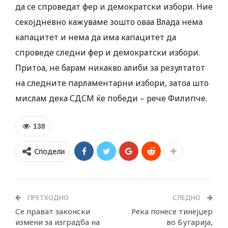
да се спроведат фер и демократски избори. Ние
секојдневно кажуваме зошто оваа Влада нема
капацитет и нема да има капацитет да
спроведе следни фер и демократски избори.
Притоа, не барам никакво алиби за резултатот
на следните парламентарни избори, затоа што
мислам дека СДСМ ќе победи – рече Филипче.
138
Сподели
ПРЕТХОДНО
СЛЕДНО
Се прават законски
Река понесе тинејџер
измени за изградба на
во Бугарија,