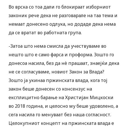
Во врска со тоа дали го блокираат изборниот
законик рече дека не разговарале на таа тема и
немаат донесено одлука, но додаде дека нема
да се вратат во работната група.
-Затоа што нема смисла да учествуваме во
нешто што е само фарса и проформа. Зошто го
донесоа насила, без да нè прашаат, знаејќи дека
не се согласуваме, новиот Закон за Влада?
Зошто ја укинаа пржинската влада, кога тој
закон беше донесен со консензус на
експлицитно барање на Христијан Мицкоски
во 2018 година, и целосно му беше удоволено, а
сега насила го менуваат без наша согласност.
Целокупниот концепт на пржинската влада е