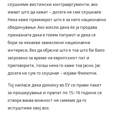
слушнеме вистински контрааргументи, ако
имаат што да кажат – досега не сме слушнале.
Нека каже премиерот што е за него национално
обединување. Ако мисли дека ќе ја продава
приказната дека е голем патриот и дека се
бори за некакви замислени национални
интереси, без да објасни што е тоа што би било
загрозено за време на европскиот пат и
преговорите, тогаш нека го каже тоа јасно. Јас
досега не сум го слушнал – изјави Филипче.
Тој нагласи дека доколку во ЕУ се прави пакет
за проширување и првпат по 15–16 години се
отвора ваква можност не смееме да го
испуштиме овој воз.