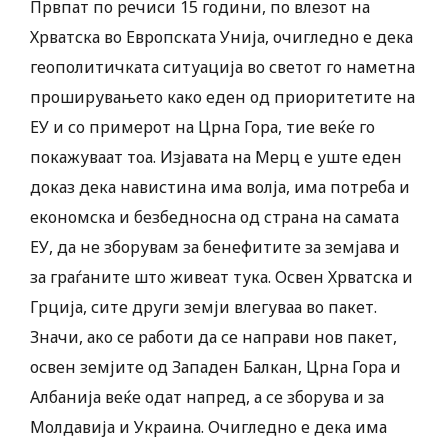
Првпат по речиси 15 години, по влезот на
Хрватска во Европската Унија, очигледно е дека
геополитичката ситуација во светот го наметна
проширувањето како еден од приоритетите на
ЕУ и со примерот на Црна Гора, тие веќе го
покажуваат тоа. Изјавата на Мерц е уште еден
доказ дека навистина има волја, има потреба и
економска и безбедносна од страна на самата
ЕУ, да не зборувам за бенефитите за земјава и
за граѓаните што живеат тука. Освен Хрватска и
Грција, сите други земји влегуваа во пакет.
Значи, ако се работи да се направи нов пакет,
освен земјите од Западен Балкан, Црна Гора и
Албанија веќе одат напред, а се зборува и за
Молдавија и Украина. Очигледно е дека има