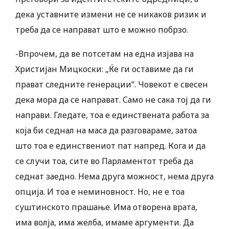
дека уставните измени не се никаков ризик и
треба да се направат што е можно побрзо.
-Впрочем, да ве потсетам на една изјава на
Христијан Мицкоски: „Ќе ги оставиме да ги
прават следните генерации“. Човекот е свесен
дека мора да се направат. Само не сака тој да ги
направи. Гледате, тоа е единствената работа за
која би седнал на маса да разговараме, затоа
што тоа е единствениот пат напред. Кога и да
се случи тоа, сите во Парламентот треба да
седнат заедно. Нема друга можност, нема друга
опција. И тоа е неминовност. Но, не е тоа
суштинското прашање. Има отворена врата,
има волја, има желба, имаме аргументи. Да