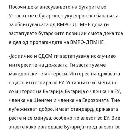
Посочи дека внесувањето на Бугарите во
Уставот не е бугарско, туку европско барање, а
за обвинувањата од ВМРО-ДПМНЕ дека ги
застапувате бугарските позиции смета дека тоа
е дел од пропагандата на ВМРО-ДПМНЕ.
-Јас лично и СДСМ ги застапуваме исклучиво
интересите на државата. Ги застапуваме
македонските интереси. Интерес на државата
е да се интегрира во ЕУ. Уставните измени не
се интерес на Бугарија. Бугарија е членка на ЕУ,
членка на Шенген и членка на Еврозоната. Тие
луѓе живеат добро, имаат стандард, државата
расте и се менува, особено по влезот во ЕУ. Вие
знаете како изгледаше Бугарија пред влезот во