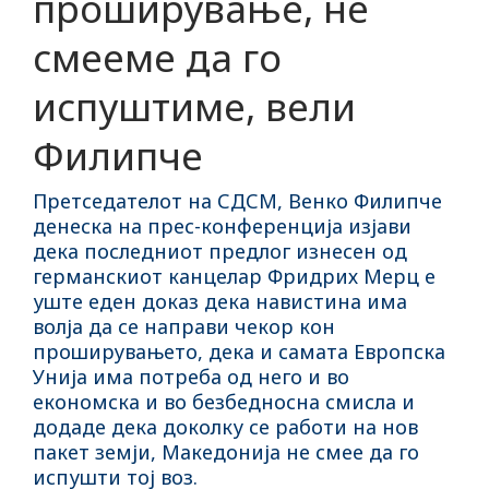
проширување, не
смееме да го
испуштиме, вели
Филипче
Претседателот на СДСМ, Венко Филипче
денеска на прес-конференција изјави
дека последниот предлог изнесен од
германскиот канцелар Фридрих Мерц е
уште еден доказ дека навистина има
волја да се направи чекор кон
проширувањето, дека и самата Европска
Унија има потреба од него и во
економска и во безбедносна смисла и
додаде дека доколку се работи на нов
пакет земји, Македонија не смее да го
испушти тој воз.