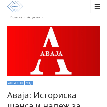
Почетна
Актуелно
АКТУЕЛНО
МКД
Аваја: Историска
шанса и надеж за