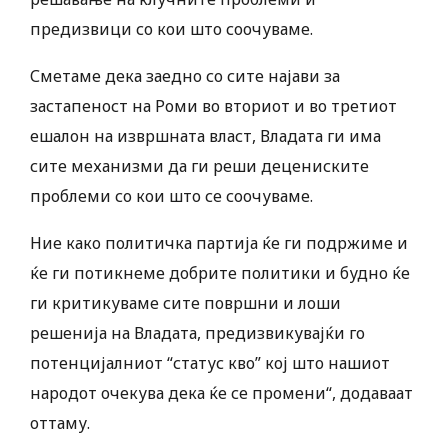
предизвици со кои што соочуваме.
Сметаме дека заедно со сите најави за
застапеност на Роми во вториот и во третиот
ешалон на извршната власт, Владата ги има
сите механизми да ги реши децениските
проблеми со кои што се соочуваме.
Ние како политичка партија ќе ги подржиме и
ќе ги потикнеме добрите политики и будно ќе
ги критикуваме сите површни и лоши
решенија на Владата, предизвикувајќи го
потенцијалниот “статус кво” кој што нашиот
народот очекува дека ќе се промени“, додаваат
оттаму.