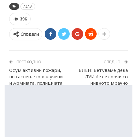
АВАЈА
396
Сподели
ПРЕТХОДНО
СЛЕДНО
Осум активни пожари,
ВЛЕН: Ветуваме дека
во гаснењето вклучени
ДУИ ќе се соочи со
и Армијата, полицијата
нивното мрачно
и ДЗС
минато