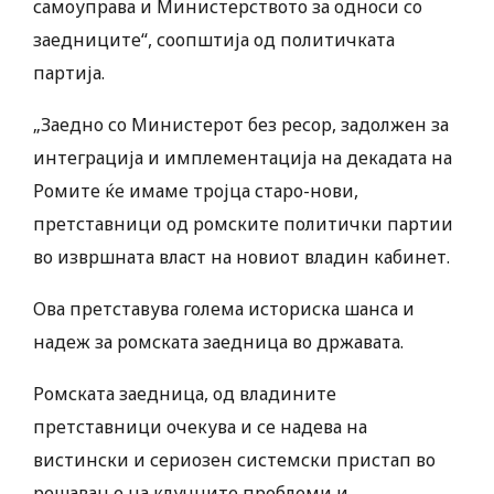
самоуправа и Министерството за односи со
заедниците“, соопштија од политичката
партија.
„Заедно со Министерот без ресор, задолжен за
интеграција и имплементација на декадата на
Ромите ќе имаме тројца старо-нови,
претставници од ромските политички партии
во извршната власт на новиот владин кабинет.
Ова претставува голема историска шанса и
надеж за ромската заедница во државата.
Ромската заедница, од владините
претставници очекува и се надева на
вистински и сериозен системски пристап во
решавање на клучните проблеми и