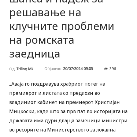
решавање на
клучните проблеми
на ромската
заедница
Објавено
20/07/2024 09:05
396
Од
Triling Mk
„Аваја го поздравува храбриот потег на
премиерот и листата со предлози во
владиниот кабинет на премиерот Христијан
Мицкоски, каде што за прв пат во историјата на
државата има дури двајца заменици министри
во ресорите на Министерството за локална